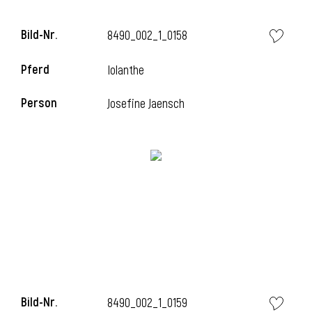
Bild-Nr.
8490_002_1_0158
Pferd
Iolanthe
i
Person
Josefine Jaensch
i
Bild-Nr.
8490_002_1_0159