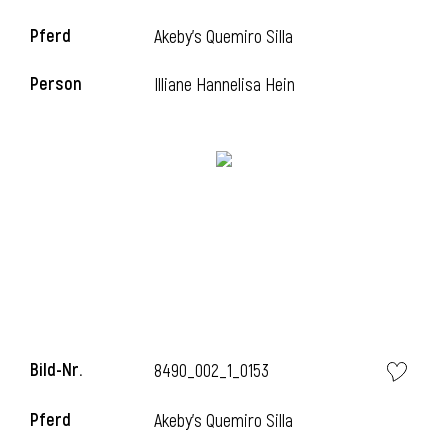
Pferd
Akeby's Quemiro Silla
i
Person
Illiane Hannelisa Hein
i
l
Bild-Nr.
8490_002_1_0153
Pferd
Akeby's Quemiro Silla
i