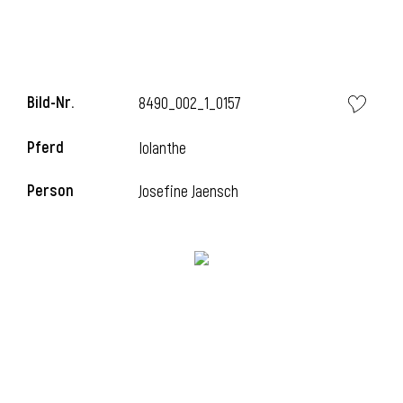
i
Bild-Nr.
8490_002_1_0157
Pferd
Iolanthe
Person
Josefine Jaensch