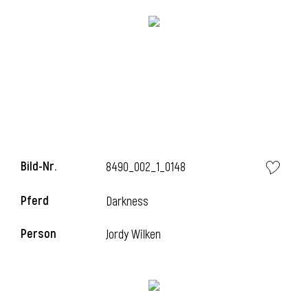
i
i
Bild-Nr.
8490_002_1_0148
l
Pferd
Darkness
Person
Jordy Wilken