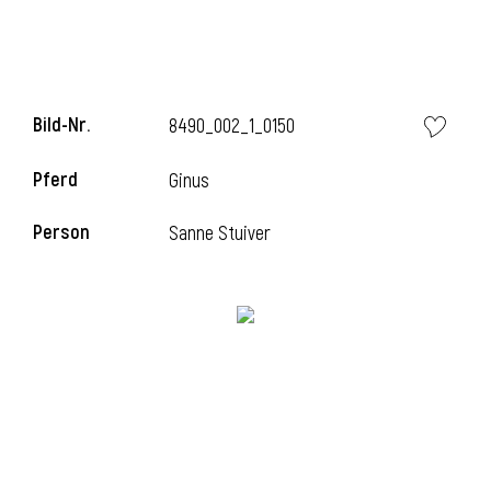
l
l
Bild-Nr.
8490_002_1_0150
Pferd
Ginus
Person
Sanne Stuiver