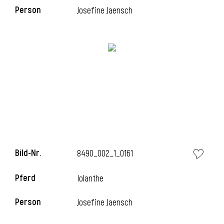
Person
Josefine Jaensch
i
Bild-Nr.
8490_002_1_0161
Pferd
Iolanthe
i
Person
Josefine Jaensch