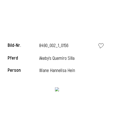
i
Bild-Nr.
8490_002_1_0156
I
Pferd
Akeby's Quemiro Silla
Person
Illiane Hannelisa Hein