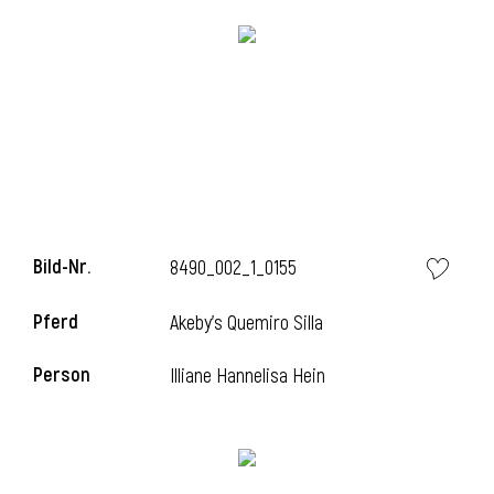
l
Bild-Nr.
8490_002_1_0155
l
Pferd
Akeby's Quemiro Silla
l
Person
Illiane Hannelisa Hein