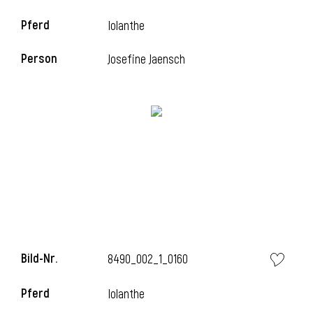
Pferd
Iolanthe
Person
Josefine Jaensch
l
Bild-Nr.
8490_002_1_0160
Pferd
Iolanthe