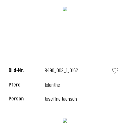
Bild-Nr.
8490_002_1_0162
l
Pferd
Iolanthe
i
Person
Josefine Jaensch