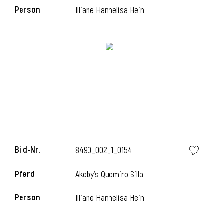
l
Person
Illiane Hannelisa Hein
Bild-Nr.
8490_002_1_0154
Pferd
Akeby's Quemiro Silla
Person
Illiane Hannelisa Hein