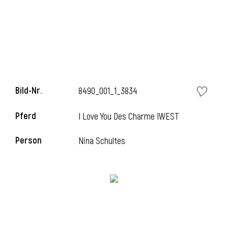
i
Bild-Nr.
8490_001_1_3834
I
Pferd
I Love You Des Charme IWEST
Person
Nina Schultes