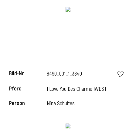
Bild-Nr.
8490_001_1_3840
l
Pferd
I Love You Des Charme IWEST
i
Person
Nina Schultes