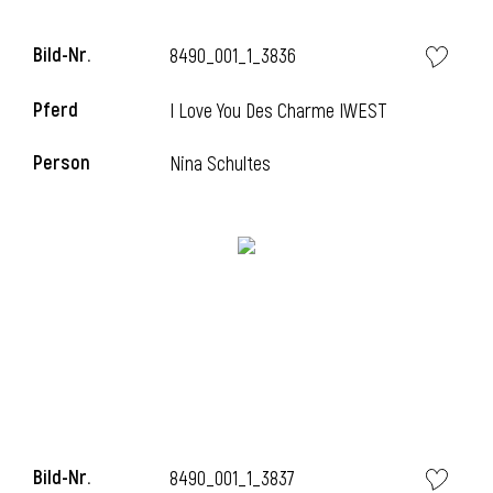
Bild-Nr.
8490_001_1_3836
Pferd
I Love You Des Charme IWEST
i
Person
Nina Schultes
i
Bild-Nr.
8490_001_1_3837