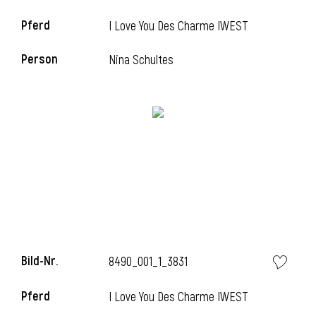
Pferd
I Love You Des Charme IWEST
i
Person
Nina Schultes
i
l
Bild-Nr.
8490_001_1_3831
Pferd
I Love You Des Charme IWEST
i