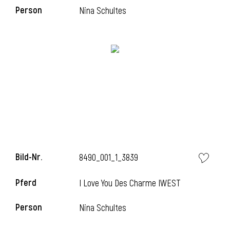
Person
Nina Schultes
i
Bild-Nr.
8490_001_1_3839
Pferd
I Love You Des Charme IWEST
i
Person
Nina Schultes