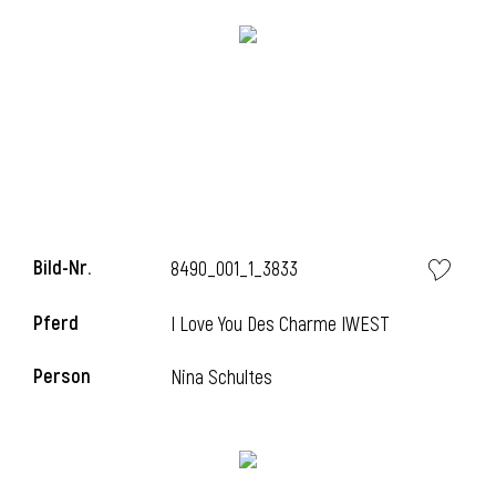
l
Bild-Nr.
8490_001_1_3833
l
Pferd
I Love You Des Charme IWEST
l
Person
Nina Schultes