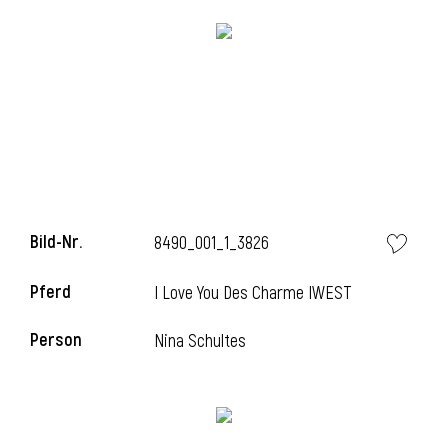
i
i
Bild-Nr.
8490_001_1_3826
l
Pferd
I Love You Des Charme IWEST
Person
Nina Schultes