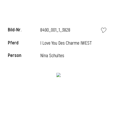
l
l
Bild-Nr.
8490_001_1_3828
Pferd
I Love You Des Charme IWEST
Person
Nina Schultes