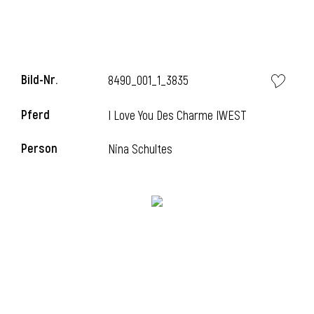
i
Bild-Nr.
8490_001_1_3835
Pferd
I Love You Des Charme IWEST
Person
Nina Schultes