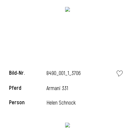
i
i
Bild-Nr.
8490_001_1_3706
l
Pferd
Armani 331
Person
Helen Schnock