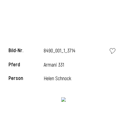
i
Bild-Nr.
8490_001_1_3714
I
Pferd
Armani 331
Person
Helen Schnock