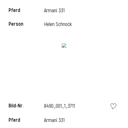
Pferd
Armani 331
i
Person
Helen Schnock
i
l
Bild-Nr.
8490_001_1_3711
Pferd
Armani 331
i