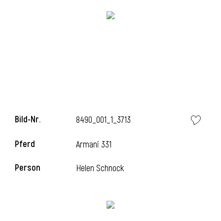
l
Bild-Nr.
8490_001_1_3713
l
Pferd
Armani 331
l
Person
Helen Schnock