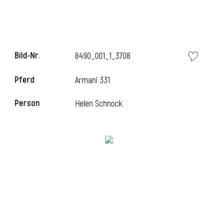
l
l
Bild-Nr.
8490_001_1_3708
Pferd
Armani 331
Person
Helen Schnock