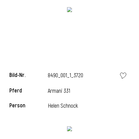
Bild-Nr.
8490_001_1_3720
l
Pferd
Armani 331
i
Person
Helen Schnock