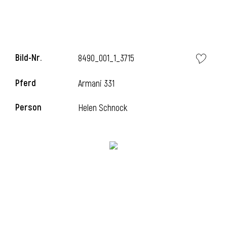
i
Bild-Nr.
8490_001_1_3715
Pferd
Armani 331
Person
Helen Schnock