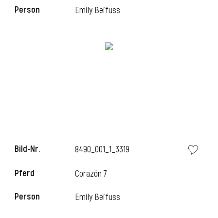
Person
Emily Beifuss
i
Bild-Nr.
8490_001_1_3319
Pferd
Corazón 7
i
Person
Emily Beifuss