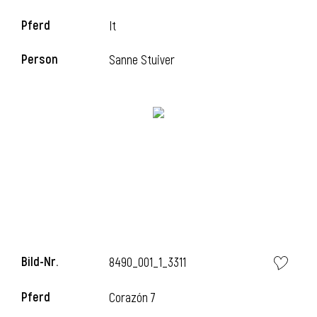
Pferd
It
i
Person
Sanne Stuiver
i
l
Bild-Nr.
8490_001_1_3311
Pferd
Corazón 7
i