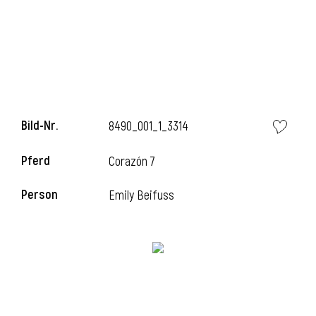
i
Bild-Nr.
8490_001_1_3314
I
Pferd
Corazón 7
Person
Emily Beifuss