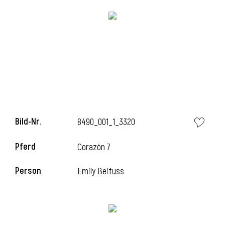
Bild-Nr.
8490_001_1_3320
l
Pferd
Corazón 7
i
Person
Emily Beifuss