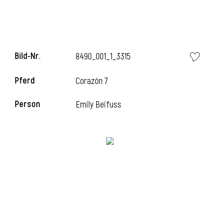
i
Bild-Nr.
8490_001_1_3315
Pferd
Corazón 7
Person
Emily Beifuss