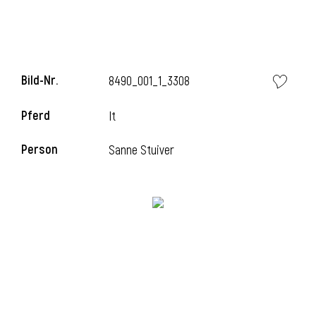
l
l
Bild-Nr.
8490_001_1_3308
Pferd
It
Person
Sanne Stuiver