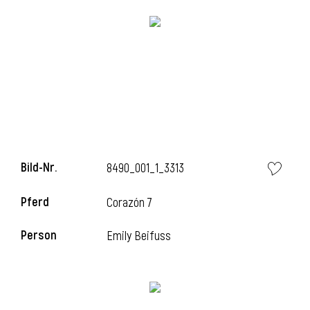
l
Bild-Nr.
8490_001_1_3313
l
Pferd
Corazón 7
l
Person
Emily Beifuss