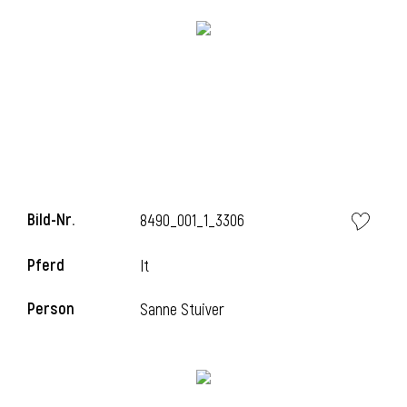
i
i
Bild-Nr.
8490_001_1_3306
l
Pferd
It
Person
Sanne Stuiver