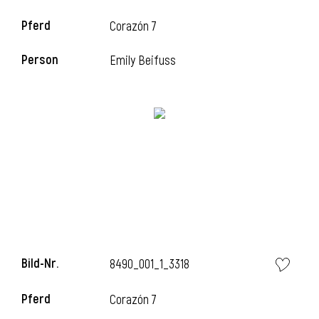
Pferd
Corazón 7
Person
Emily Beifuss
l
Bild-Nr.
8490_001_1_3318
Pferd
Corazón 7