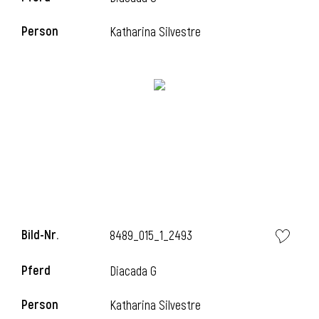
Person
Katharina Silvestre
i
i
l
Bild-Nr.
8489_015_1_2493
Pferd
Diacada G
i
Person
Katharina Silvestre