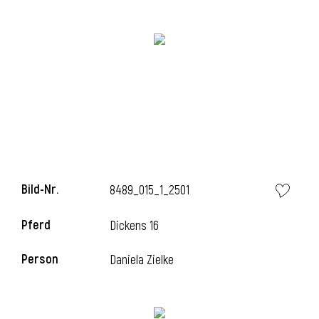
i
Bild-Nr.
8489_015_1_2501
Pferd
Dickens 16
Person
Daniela Zielke
i