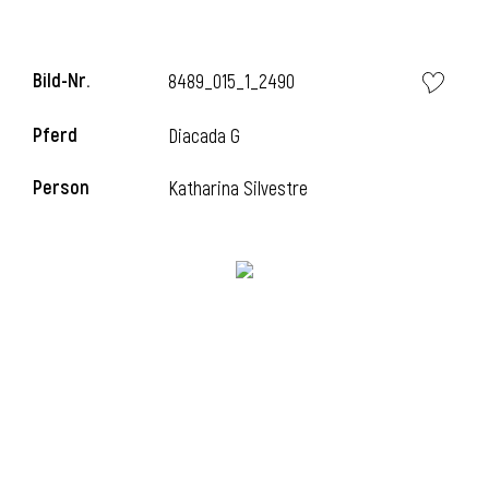
l
Bild-Nr.
8489_015_1_2490
l
Pferd
Diacada G
Person
Katharina Silvestre