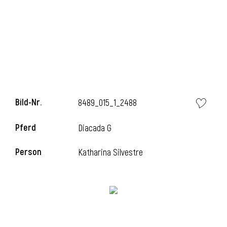
i
Bild-Nr.
8489_015_1_2488
i
Pferd
Diacada G
l
Person
Katharina Silvestre