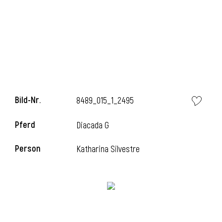
l
Bild-Nr.
8489_015_1_2495
Pferd
Diacada G
l
Person
Katharina Silvestre
l