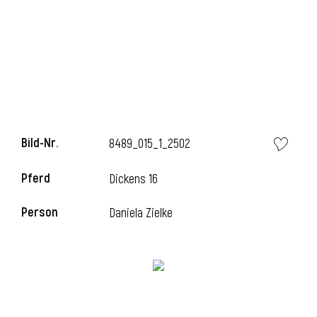
Bild-Nr.
8489_015_1_2502
Pferd
Dickens 16
l
Person
Daniela Zielke
i