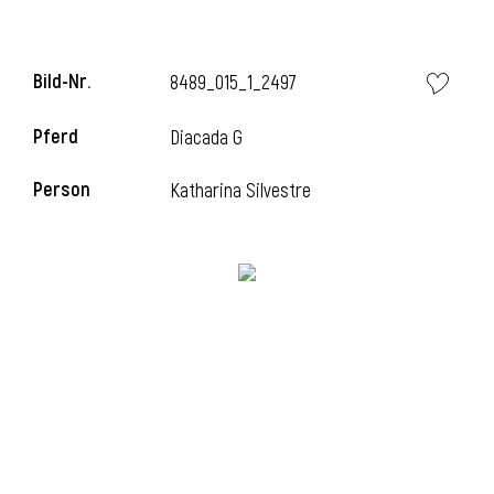
i
Bild-Nr.
8489_015_1_2497
Pferd
Diacada G
Person
Katharina Silvestre