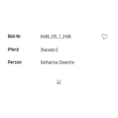
i
Bild-Nr.
8489_015_1_2496
Pferd
Diacada G
I
Person
Katharina Silvestre