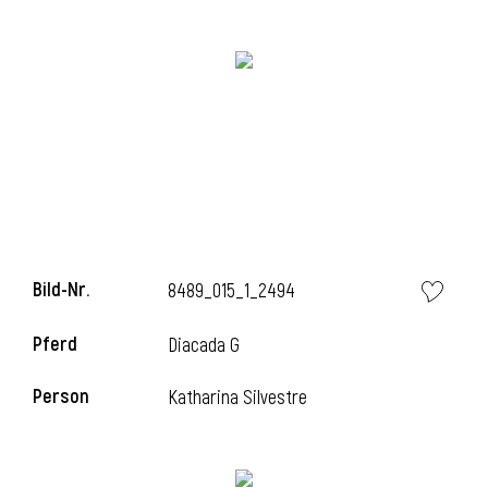
l
Bild-Nr.
8489_015_1_2494
Pferd
Diacada G
Person
Katharina Silvestre