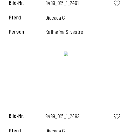
Bild-Nr.
8489_015_1_2491
Pferd
Diacada G
i
Person
Katharina Silvestre
i
Bild-Nr.
8489_015_1_2492
Pferd
Diacada G