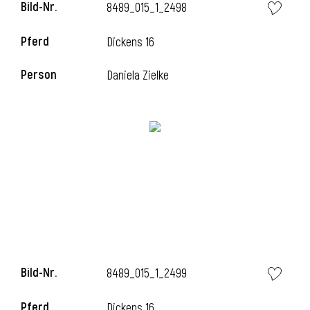
Bild-Nr.
8489_015_1_2498
Pferd
Dickens 16
i
Person
Daniela Zielke
Bild-Nr.
8489_015_1_2499
i
Pferd
Dickens 16