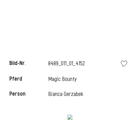
Bild-Nr.
8489_011_01_4152
Pferd
Magic Bounty
l
Person
Bianca Gerzabek
i