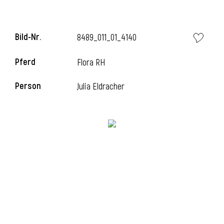
l
Bild-Nr.
8489_011_01_4140
l
Pferd
Flora RH
Person
Julia Eldracher