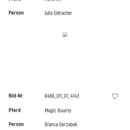
Person
Julia Eldracher
i
i
l
Bild-Nr.
8489_011_01_4143
Pferd
Magic Bounty
i
Person
Bianca Gerzabek