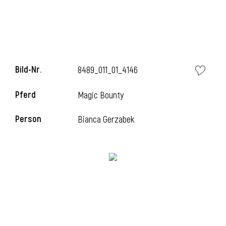
i
Bild-Nr.
8489_011_01_4146
Pferd
Magic Bounty
I
Person
Bianca Gerzabek