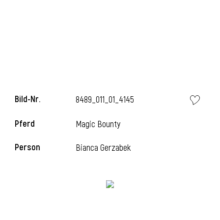
l
Bild-Nr.
8489_011_01_4145
Pferd
Magic Bounty
l
Person
Bianca Gerzabek
l