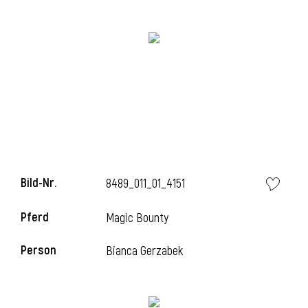
i
Bild-Nr.
8489_011_01_4151
Pferd
Magic Bounty
Person
Bianca Gerzabek
i