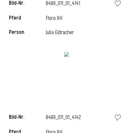
Bild-Nr.
8489_011_01_4141
Pferd
Flora RH
i
Person
Julia Eldracher
i
Bild-Nr.
8489_011_01_4142
Pferd
Flora RH