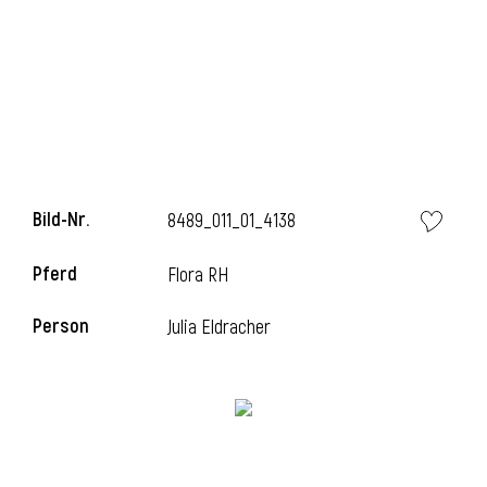
i
Bild-Nr.
8489_011_01_4138
i
Pferd
Flora RH
l
Person
Julia Eldracher