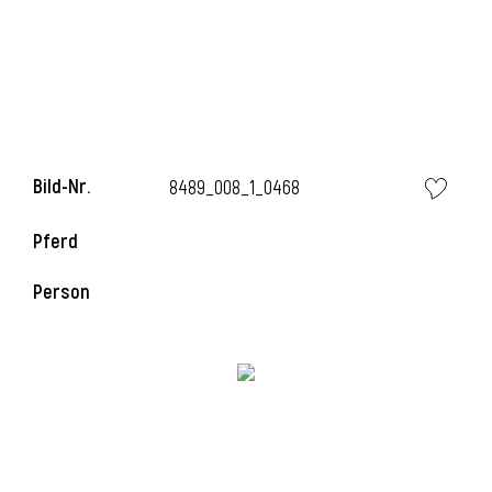
l
Bild-Nr.
8489_008_1_0468
Pferd
Person
l
l