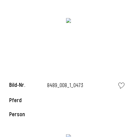
Bild-Nr.
8489_008_1_0473
l
Pferd
Person