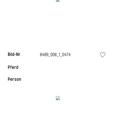
i
Bild-Nr.
8489_008_1_0474
Pferd
Person
i