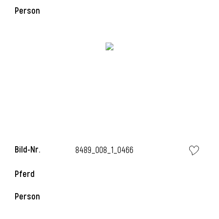
Person
i
i
l
Bild-Nr.
8489_008_1_0466
Pferd
Person
i