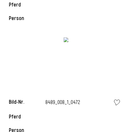
Pferd
Person
i
Bild-Nr.
8489_008_1_0472
Pferd
i
Person