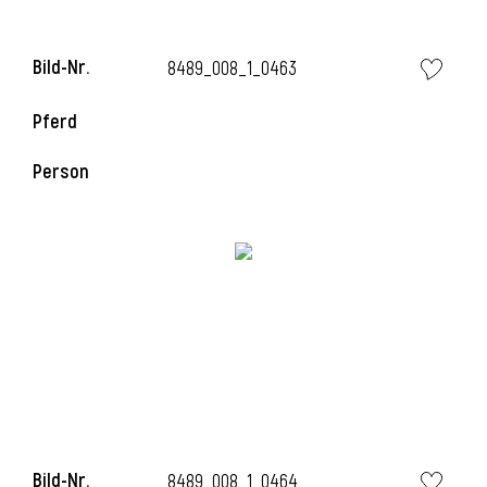
l
Bild-Nr.
8489_008_1_0463
l
Pferd
Person
Bild-Nr.
8489_008_1_0464