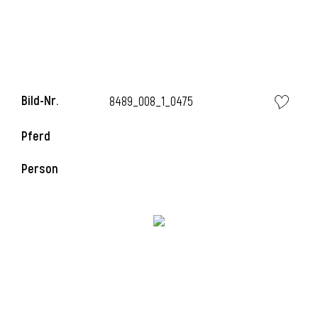
Bild-Nr.
8489_008_1_0475
Pferd
Person
l
i