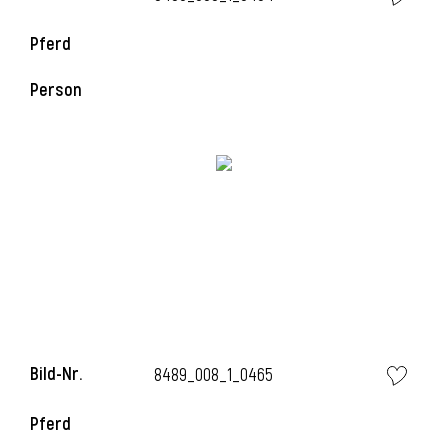
Pferd
i
Person
i
Bild-Nr.
8489_008_1_0465
Pferd