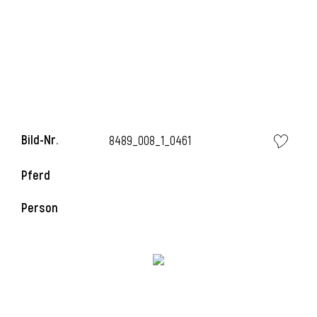
i
Bild-Nr.
8489_008_1_0461
i
Pferd
l
Person