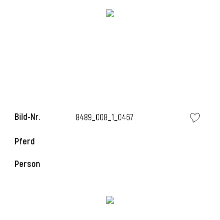
l
Bild-Nr.
8489_008_1_0467
Pferd
Person