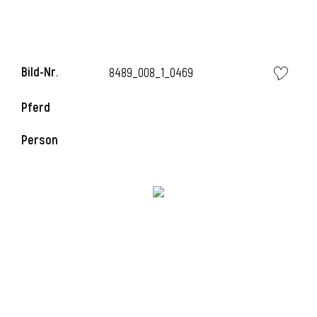
i
Bild-Nr.
8489_008_1_0469
Pferd
Person
I