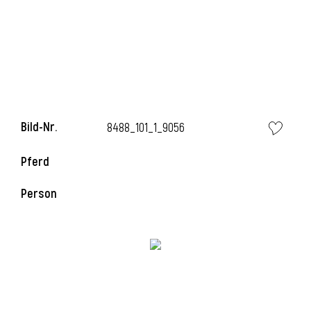
i
Bild-Nr.
8488_101_1_9056
i
Pferd
l
Person