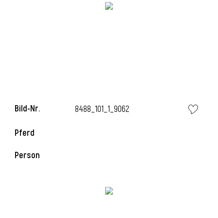
l
Bild-Nr.
8488_101_1_9062
Pferd
Person