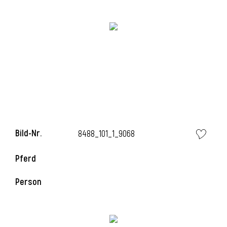
Bild-Nr.
8488_101_1_9068
l
Pferd
Person