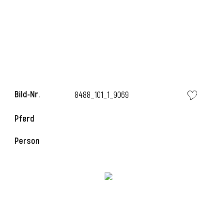
i
Bild-Nr.
8488_101_1_9069
Pferd
Person
i