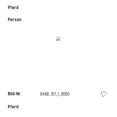
Pferd
i
Person
i
Bild-Nr.
8488_101_1_9060
Pferd