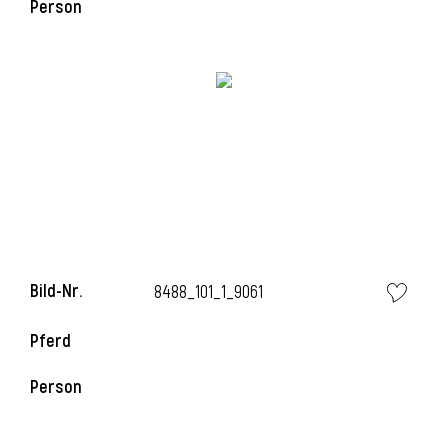
Person
i
i
l
Bild-Nr.
8488_101_1_9061
Pferd
Person
i