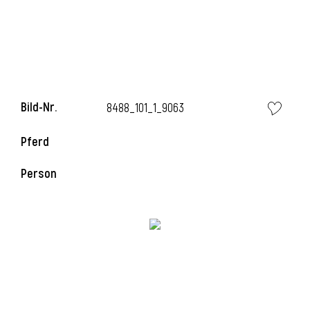
l
Bild-Nr.
8488_101_1_9063
Pferd
Person
l
l