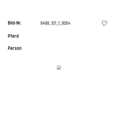
i
Bild-Nr.
8488_101_1_9064
Pferd
Person
I