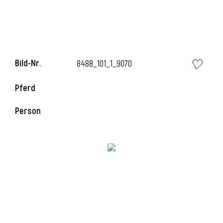
Bild-Nr.
8488_101_1_9070
Pferd
Person
l
i