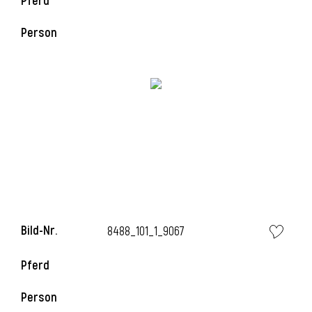
Pferd
Person
i
Bild-Nr.
8488_101_1_9067
Pferd
i
Person