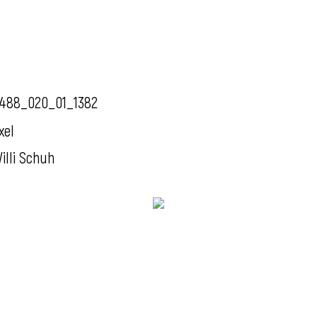
488_020_01_1382
xel
illi Schuh