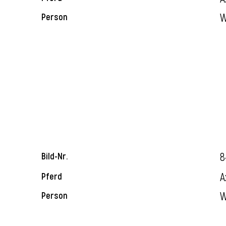
W
Person
8
Bild-Nr.
A
Pferd
W
Person