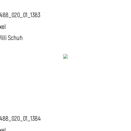
488_020_01_1383
xel
illi Schuh
488_020_01_1384
xel