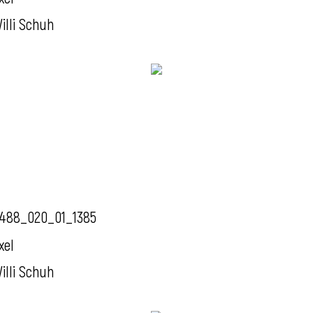
illi Schuh
488_020_01_1385
xel
illi Schuh