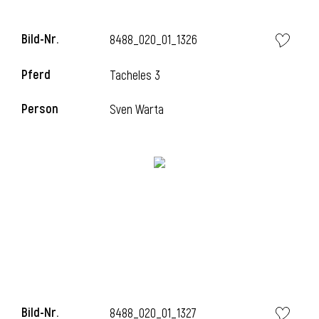
Bild-Nr.
8488_020_01_1326
i
Pferd
Tacheles 3
Person
Sven Warta
i
Bild-Nr.
8488_020_01_1327