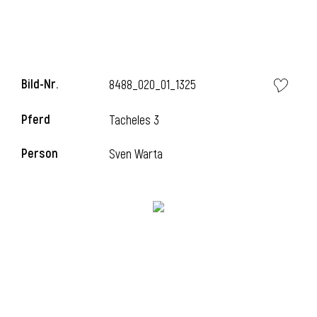
l
l
Bild-Nr.
8488_020_01_1325
Pferd
Tacheles 3
Person
Sven Warta