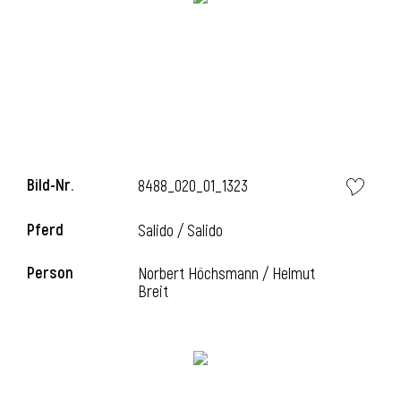
i
Bild-Nr.
8488_020_01_1323
i
l
Pferd
Salido / Salido
Person
Norbert Höchsmann / Helmut
Breit