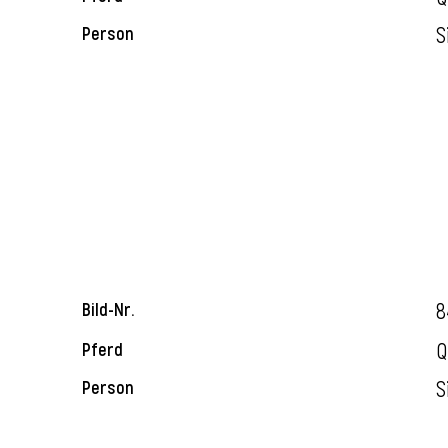
S
Person
8
Bild-Nr.
Q
Pferd
S
Person