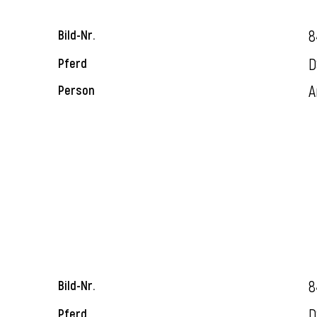
8
Bild-Nr.
D
Pferd
A
Person
8
Bild-Nr.
D
Pferd