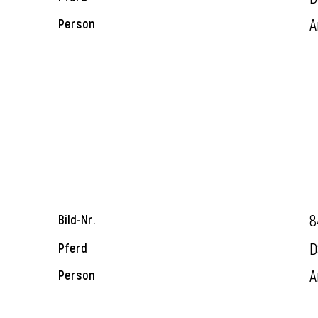
A
Person
8
Bild-Nr.
D
Pferd
A
Person