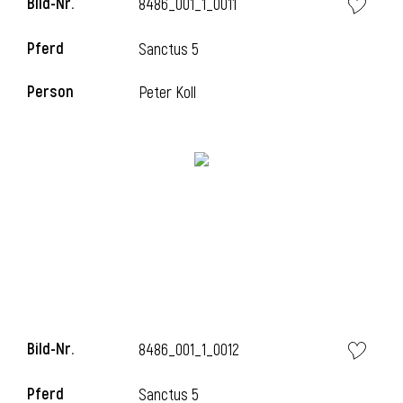
Bild-Nr.
8486_001_1_0011
Pferd
Sanctus 5
i
Person
Peter Koll
Bild-Nr.
8486_001_1_0012
Pferd
Sanctus 5