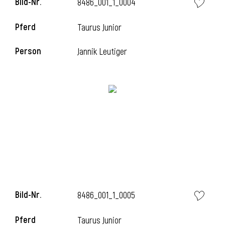
Bild-Nr.
8486_001_1_0004
l
Pferd
Taurus Junior
l
Person
Jannik Leutiger
Bild-Nr.
8486_001_1_0005
Pferd
Taurus Junior