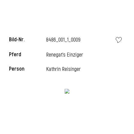
l
Bild-Nr.
8486_001_1_0009
Pferd
Renegat's Einziger
Person
Kathrin Reisinger
l
l