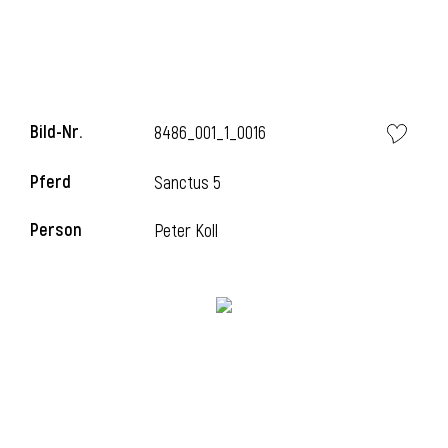
Bild-Nr.
8486_001_1_0016
Pferd
Sanctus 5
Person
Peter Koll
l
i