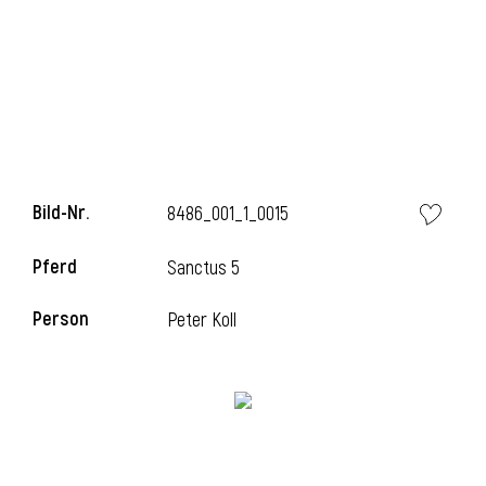
i
Bild-Nr.
8486_001_1_0015
Pferd
Sanctus 5
Person
Peter Koll
i