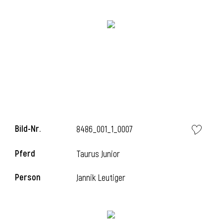
i
i
Bild-Nr.
8486_001_1_0007
l
Pferd
Taurus Junior
Person
Jannik Leutiger
i