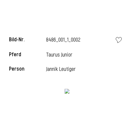
i
Bild-Nr.
8486_001_1_0002
Pferd
Taurus Junior
i
Person
Jannik Leutiger
l