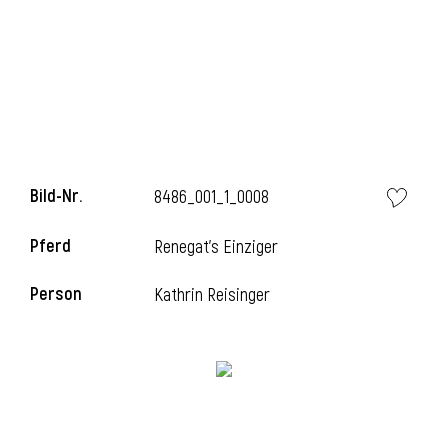
l
Bild-Nr.
8486_001_1_0008
Pferd
Renegat's Einziger
Person
Kathrin Reisinger