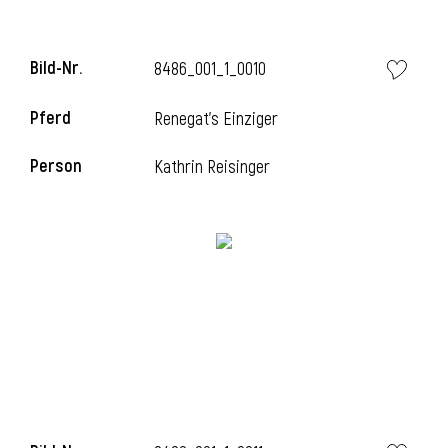
Bild-Nr.
8486_001_1_0010
i
Pferd
Renegat's Einziger
Person
Kathrin Reisinger
I