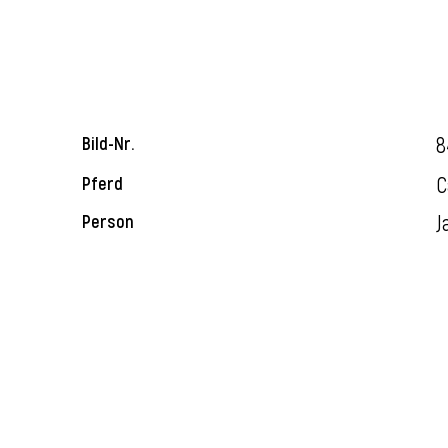
8
Bild-Nr.
C
Pferd
J
Person