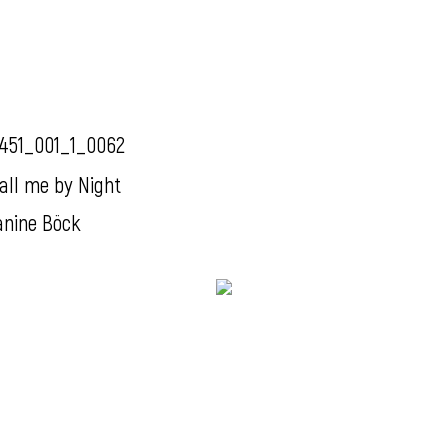
451_001_1_0062
all me by Night
anine Böck