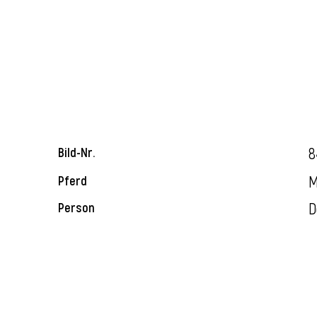
8
Bild-Nr.
M
Pferd
D
Person