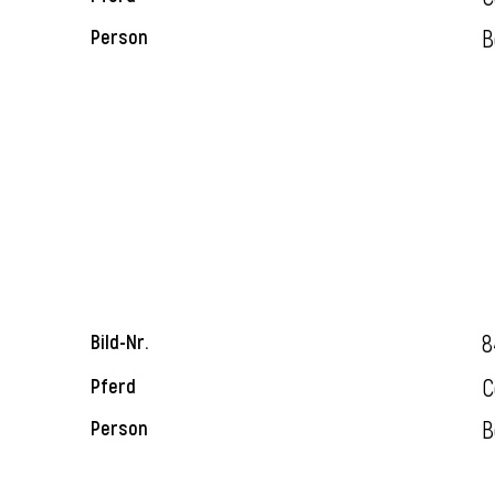
B
Person
8
Bild-Nr.
C
Pferd
B
Person