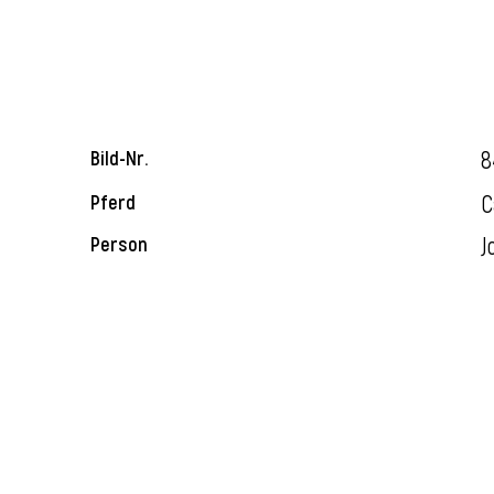
8
Bild-Nr.
C
Pferd
J
Person