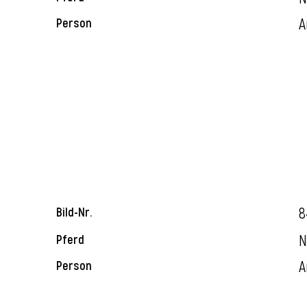
A
Person
8
Bild-Nr.
N
Pferd
A
Person