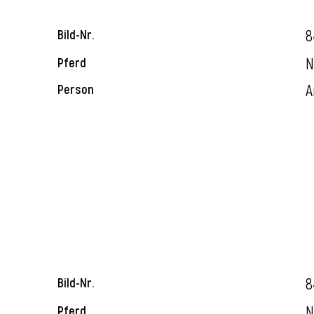
8
Bild-Nr.
N
Pferd
A
Person
8
Bild-Nr.
N
Pferd