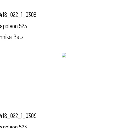
418_022_1_0308
apoleon 523
nnika Betz
418_022_1_0309
apoleon 523