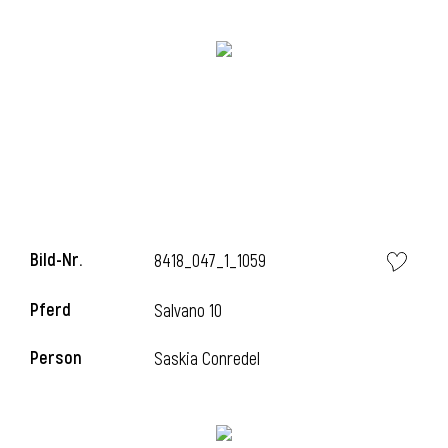
Bild-Nr.
8418_047_1_1059
l
Pferd
Salvano 10
Person
Saskia Conredel