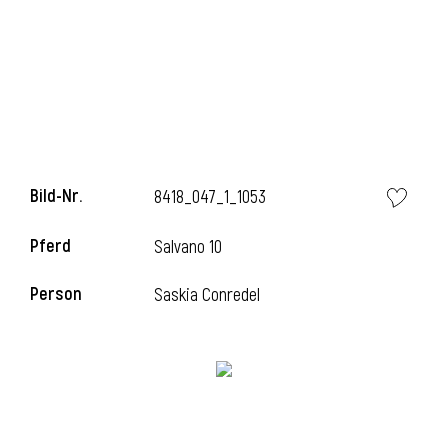
l
Bild-Nr.
8418_047_1_1053
Pferd
Salvano 10
Person
Saskia Conredel