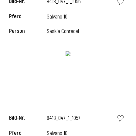
Bild-Nr.
8418_047_1_1056
Pferd
Salvano 10
i
Person
Saskia Conredel
Bild-Nr.
8418_047_1_1057
Pferd
Salvano 10