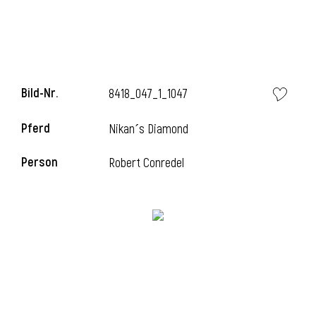
i
Bild-Nr.
8418_047_1_1047
Pferd
Nikan´s Diamond
i
Person
Robert Conredel
l