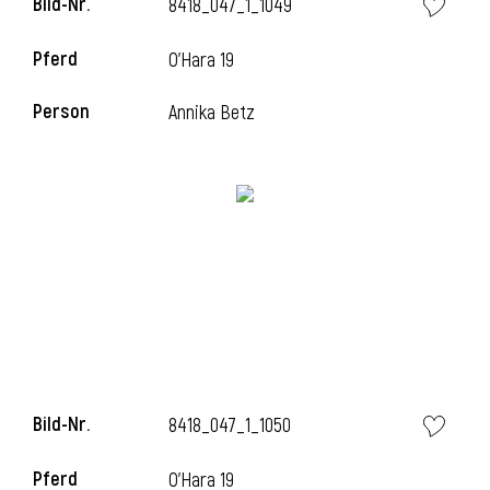
Bild-Nr.
8418_047_1_1049
l
Pferd
O'Hara 19
l
Person
Annika Betz
Bild-Nr.
8418_047_1_1050
Pferd
O'Hara 19