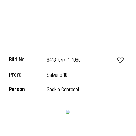
i
Bild-Nr.
8418_047_1_1060
Pferd
Salvano 10
Person
Saskia Conredel
i