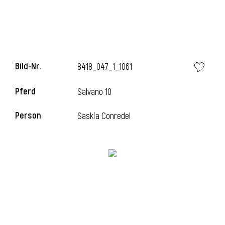
Bild-Nr.
8418_047_1_1061
Pferd
Salvano 10
Person
Saskia Conredel
l
i