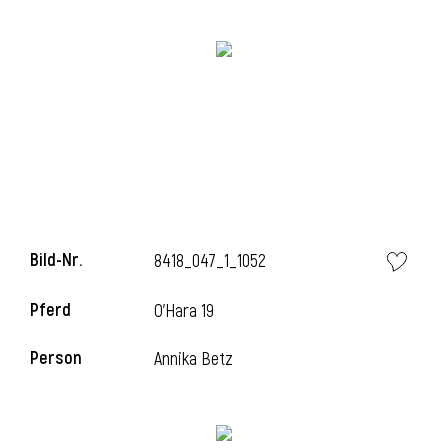
i
i
Bild-Nr.
8418_047_1_1052
l
Pferd
O'Hara 19
Person
Annika Betz
i