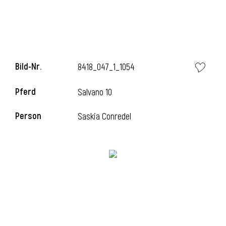
l
Bild-Nr.
8418_047_1_1054
Pferd
Salvano 10
Person
Saskia Conredel
l
l