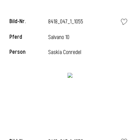
Bild-Nr.
8418_047_1_1055
i
Pferd
Salvano 10
Person
Saskia Conredel
I