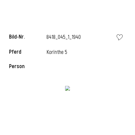
Bild-Nr.
8418_045_1_1940
Pferd
Korinthe 5
Person
l
i