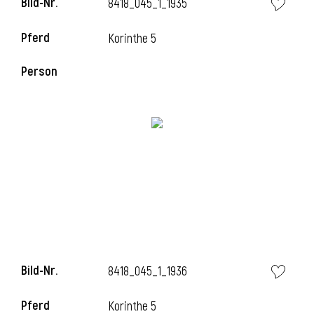
Bild-Nr.
8418_045_1_1935
Pferd
Korinthe 5
i
Person
Bild-Nr.
8418_045_1_1936
Pferd
Korinthe 5