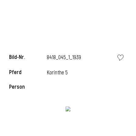
i
Bild-Nr.
8418_045_1_1939
Pferd
Korinthe 5
Person
i