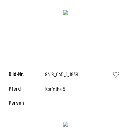
Bild-Nr.
8418_045_1_1938
l
Pferd
Korinthe 5
Person