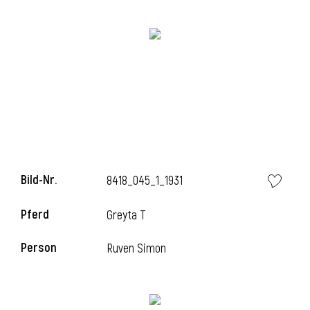
i
i
Bild-Nr.
8418_045_1_1931
l
Pferd
Greyta T
Person
Ruven Simon
i