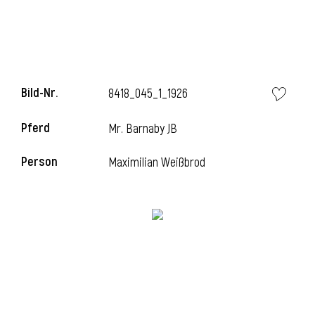
i
Bild-Nr.
8418_045_1_1926
Pferd
Mr. Barnaby JB
i
Person
Maximilian Weißbrod
l