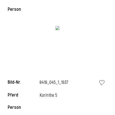
Person
i
Bild-Nr.
8418_045_1_1937
Pferd
Korinthe 5
Person
i