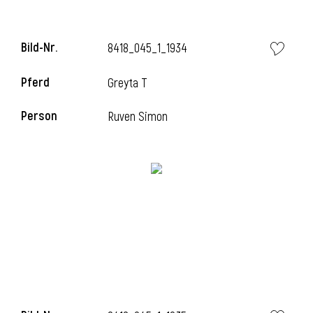
Bild-Nr.
8418_045_1_1934
i
Pferd
Greyta T
Person
Ruven Simon
I