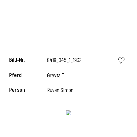
l
Bild-Nr.
8418_045_1_1932
Pferd
Greyta T
Person
Ruven Simon