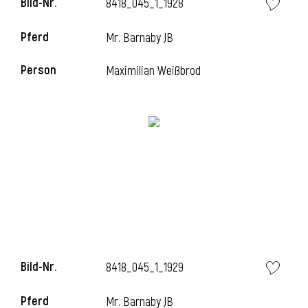
Bild-Nr.
8418_045_1_1928
l
Pferd
Mr. Barnaby JB
l
Person
Maximilian Weißbrod
Bild-Nr.
8418_045_1_1929
Pferd
Mr. Barnaby JB