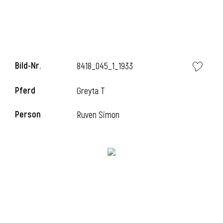
l
Bild-Nr.
8418_045_1_1933
Pferd
Greyta T
Person
Ruven Simon
l
l