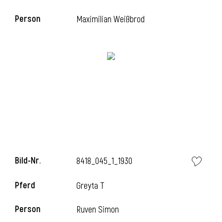
Person
Maximilian Weißbrod
i
Bild-Nr.
8418_045_1_1930
i
Pferd
Greyta T
Person
Ruven Simon