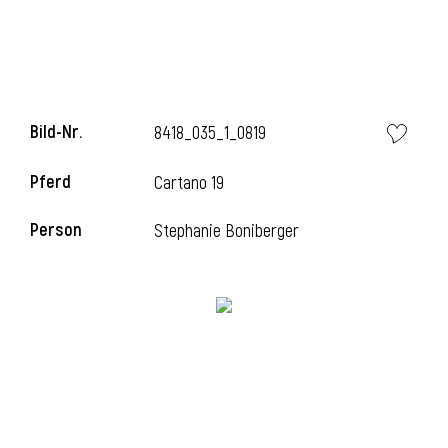
l
Bild-Nr.
8418_035_1_0819
Pferd
Cartano 19
Person
Stephanie Boniberger
l
l