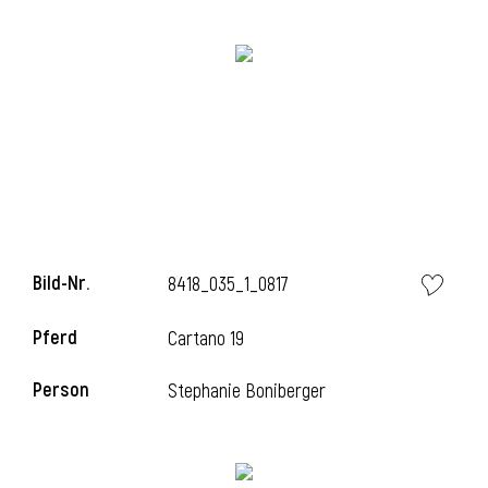
i
i
Bild-Nr.
8418_035_1_0817
l
Pferd
Cartano 19
Person
Stephanie Boniberger
i