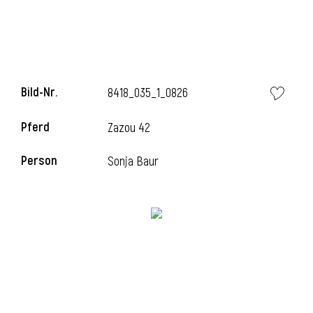
Bild-Nr.
8418_035_1_0826
Pferd
Zazou 42
Person
Sonja Baur
l
i