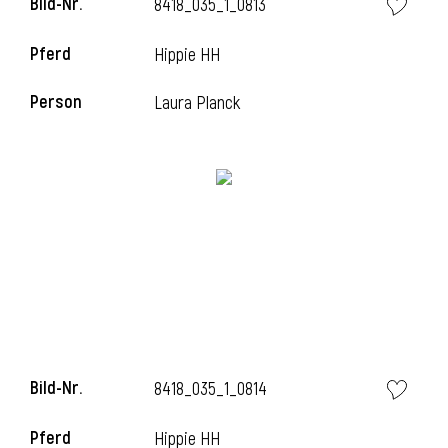
Bild-Nr.
8418_035_1_0813
l
Pferd
Hippie HH
l
Person
Laura Planck
Bild-Nr.
8418_035_1_0814
Pferd
Hippie HH