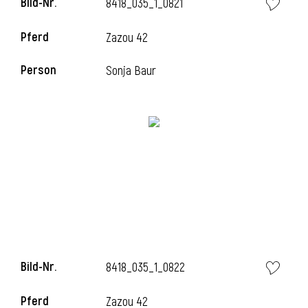
Bild-Nr.
8418_035_1_0821
Pferd
Zazou 42
i
Person
Sonja Baur
Bild-Nr.
8418_035_1_0822
Pferd
Zazou 42