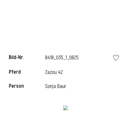
i
Bild-Nr.
8418_035_1_0825
Pferd
Zazou 42
Person
Sonja Baur
i