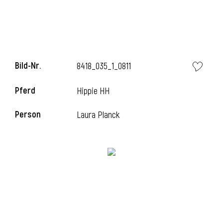
i
Bild-Nr.
8418_035_1_0811
Pferd
Hippie HH
i
Person
Laura Planck
l