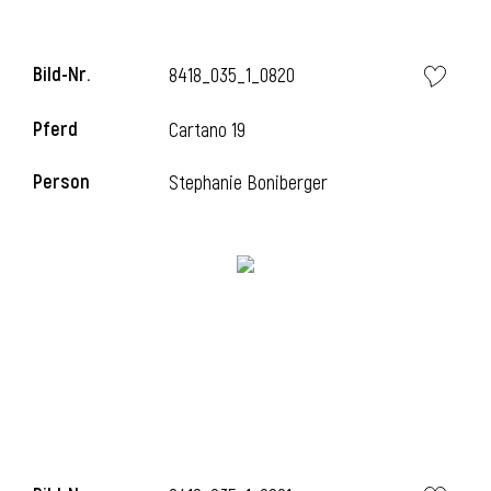
Bild-Nr.
8418_035_1_0820
i
Pferd
Cartano 19
Person
Stephanie Boniberger
I