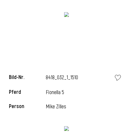
i
i
Bild-Nr.
8418_032_1_1510
l
Pferd
Fionella 5
Person
Mike Zilles
i