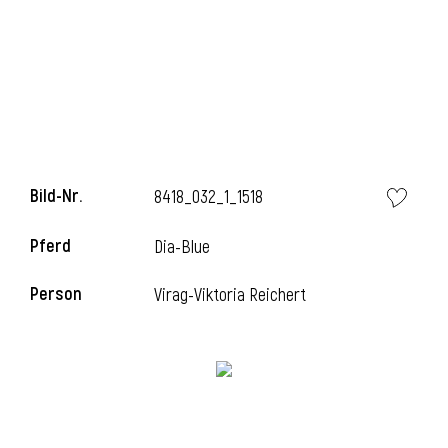
i
Bild-Nr.
8418_032_1_1518
Pferd
Dia-Blue
Person
Virag-Viktoria Reichert
i