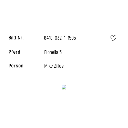
i
Bild-Nr.
8418_032_1_1505
Pferd
Fionella 5
i
Person
Mike Zilles
l