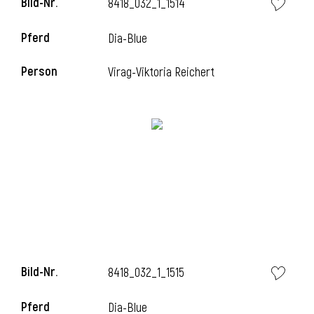
Bild-Nr.
8418_032_1_1514
Pferd
Dia-Blue
i
Person
Virag-Viktoria Reichert
Bild-Nr.
8418_032_1_1515
Pferd
Dia-Blue