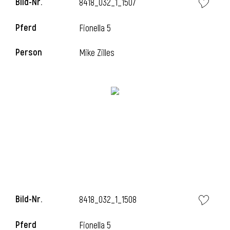
Bild-Nr.
8418_032_1_1507
l
Pferd
Fionella 5
l
Person
Mike Zilles
Bild-Nr.
8418_032_1_1508
Pferd
Fionella 5