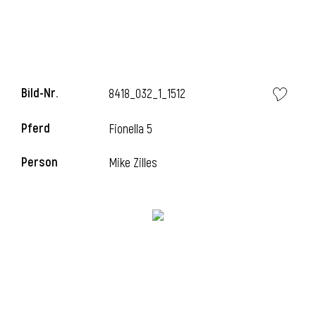
l
Bild-Nr.
8418_032_1_1512
Pferd
Fionella 5
Person
Mike Zilles
l
l