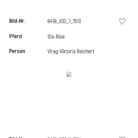
Bild-Nr.
8418_032_1_1513
i
Pferd
Dia-Blue
Person
Virag-Viktoria Reichert
I