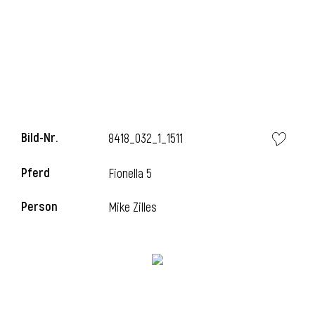
l
Bild-Nr.
8418_032_1_1511
Pferd
Fionella 5
Person
Mike Zilles