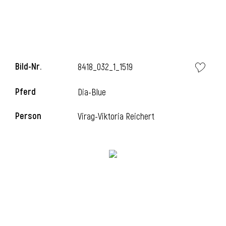
Bild-Nr.
8418_032_1_1519
Pferd
Dia-Blue
Person
Virag-Viktoria Reichert
l
i