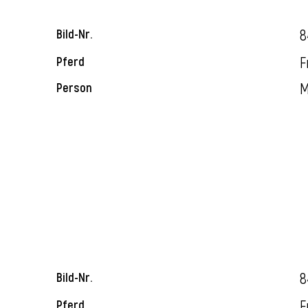
8
Bild-Nr.
F
Pferd
M
Person
8
Bild-Nr.
F
Pferd