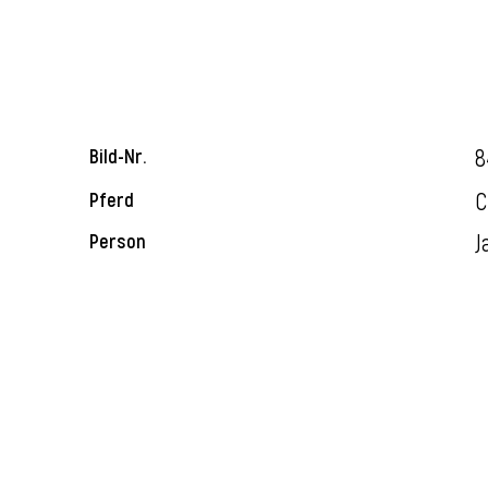
8
Bild-Nr.
C
Pferd
J
Person