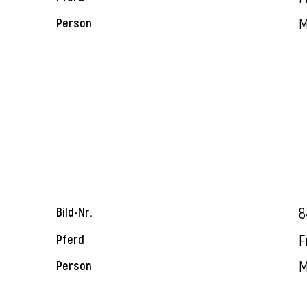
M
Person
8
Bild-Nr.
F
Pferd
M
Person