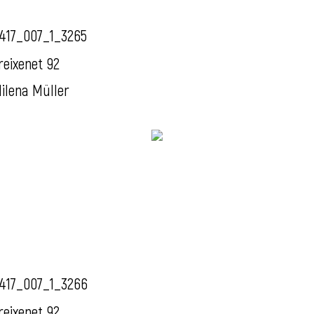
417_007_1_3265
reixenet 92
ilena Müller
417_007_1_3266
reixenet 92