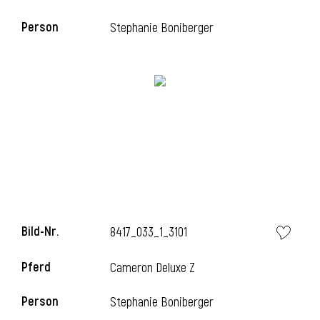
Person
Stephanie Boniberger
i
Bild-Nr.
8417_033_1_3101
i
Pferd
Cameron Deluxe Z
Person
Stephanie Boniberger