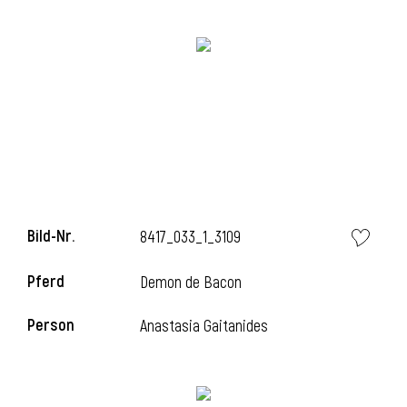
Bild-Nr.
8417_033_1_3109
l
Pferd
Demon de Bacon
Person
Anastasia Gaitanides