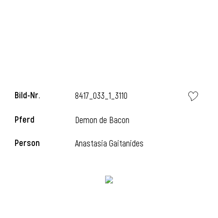
i
Bild-Nr.
8417_033_1_3110
Pferd
Demon de Bacon
Person
Anastasia Gaitanides
i