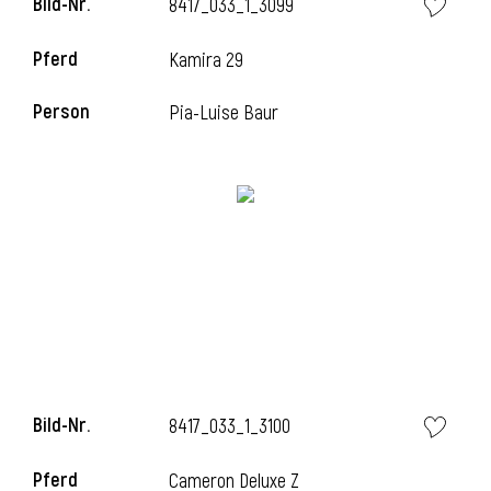
Bild-Nr.
8417_033_1_3099
l
Pferd
Kamira 29
l
Person
Pia-Luise Baur
Bild-Nr.
8417_033_1_3100
Pferd
Cameron Deluxe Z