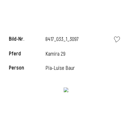
i
Bild-Nr.
8417_033_1_3097
Pferd
Kamira 29
i
Person
Pia-Luise Baur
l