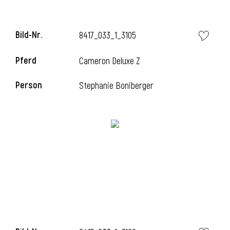
Bild-Nr.
8417_033_1_3105
i
Pferd
Cameron Deluxe Z
Person
Stephanie Boniberger
I