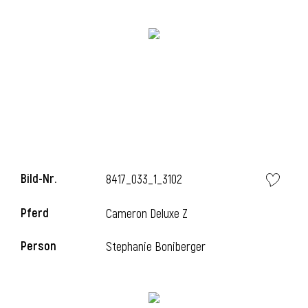
i
i
Bild-Nr.
8417_033_1_3102
l
Pferd
Cameron Deluxe Z
Person
Stephanie Boniberger
i