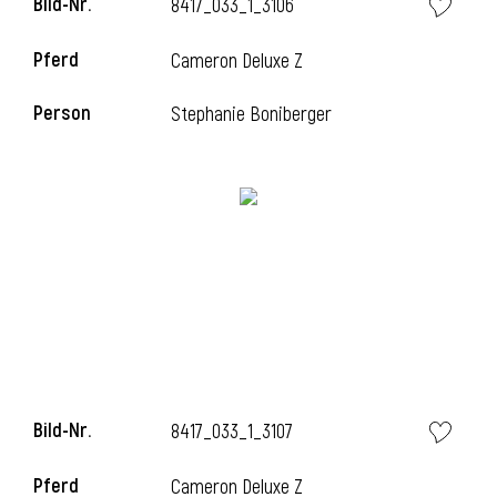
Bild-Nr.
8417_033_1_3106
Pferd
Cameron Deluxe Z
i
Person
Stephanie Boniberger
Bild-Nr.
8417_033_1_3107
Pferd
Cameron Deluxe Z