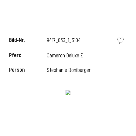
l
Bild-Nr.
8417_033_1_3104
Pferd
Cameron Deluxe Z
Person
Stephanie Boniberger
l
l