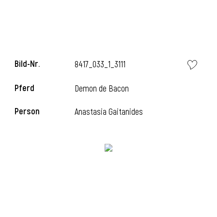
Bild-Nr.
8417_033_1_3111
Pferd
Demon de Bacon
Person
Anastasia Gaitanides
l
i