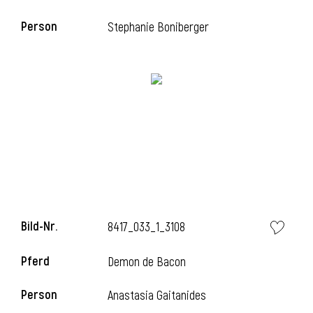
Person
Stephanie Boniberger
i
Bild-Nr.
8417_033_1_3108
Pferd
Demon de Bacon
Person
Anastasia Gaitanides
i