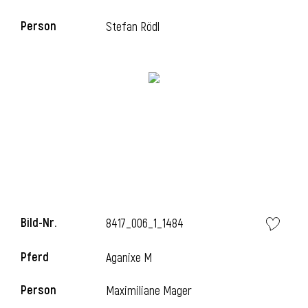
Person
Stefan Rödl
i
Bild-Nr.
8417_006_1_1484
i
Pferd
Aganixe M
Person
Maximiliane Mager