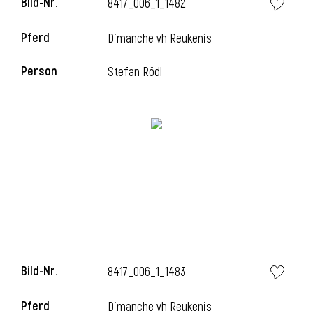
Bild-Nr.
8417_006_1_1482
l
Pferd
Dimanche vh Reukenis
l
Person
Stefan Rödl
Bild-Nr.
8417_006_1_1483
Pferd
Dimanche vh Reukenis