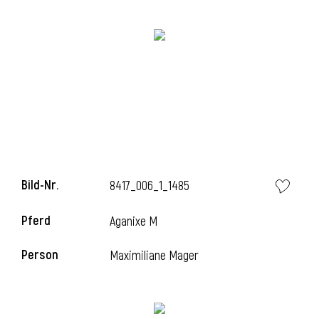
i
i
Bild-Nr.
8417_006_1_1485
l
Pferd
Aganixe M
Person
Maximiliane Mager
i