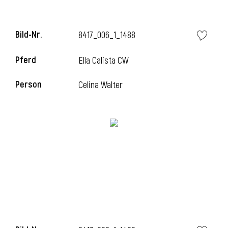
Bild-Nr.
8417_006_1_1488
i
Pferd
Ella Calista CW
Person
Celina Walter
I