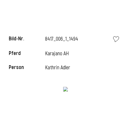
Bild-Nr.
8417_006_1_1494
Pferd
Karajano AH
Person
Kathrin Adler
l
i