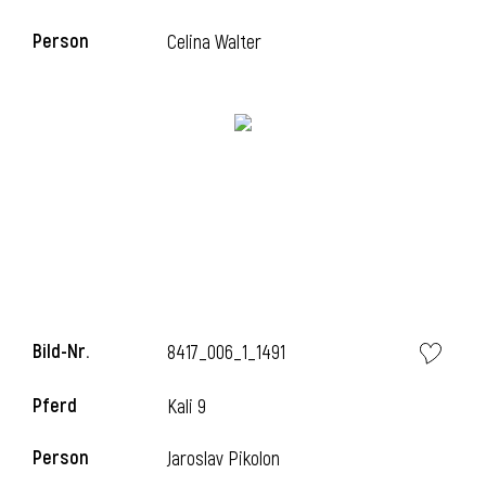
Person
Celina Walter
i
Bild-Nr.
8417_006_1_1491
Pferd
Kali 9
Person
Jaroslav Pikolon
i