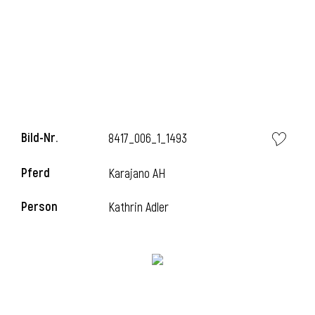
i
Bild-Nr.
8417_006_1_1493
Pferd
Karajano AH
Person
Kathrin Adler
i