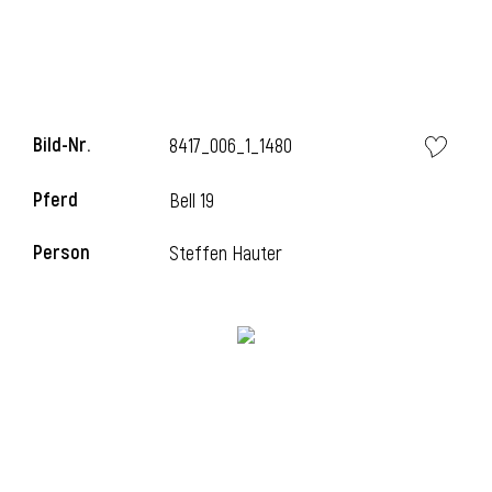
i
Bild-Nr.
8417_006_1_1480
Pferd
Bell 19
i
Person
Steffen Hauter
l