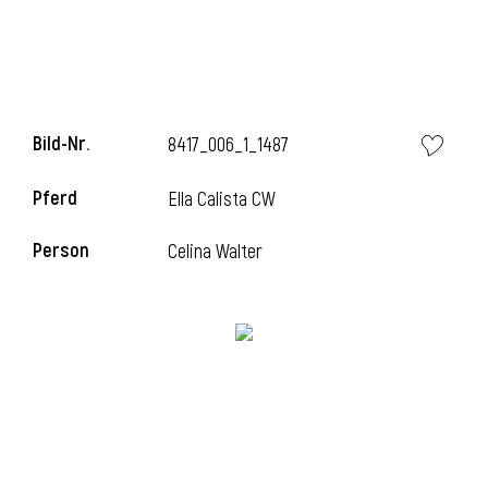
l
Bild-Nr.
8417_006_1_1487
Pferd
Ella Calista CW
Person
Celina Walter
l
l