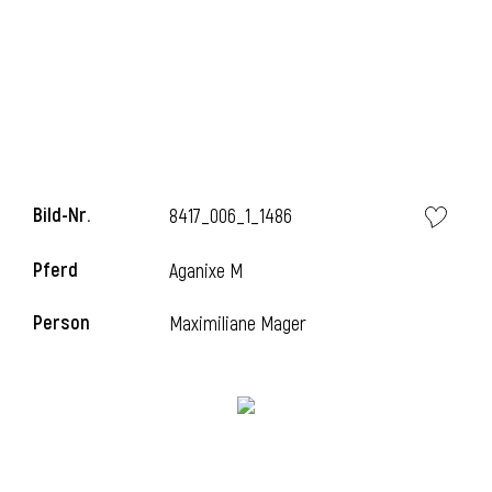
l
Bild-Nr.
8417_006_1_1486
Pferd
Aganixe M
Person
Maximiliane Mager