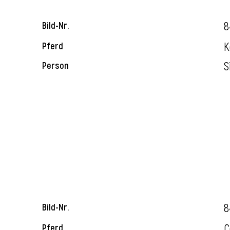
8
Bild-Nr.
K
Pferd
S
Person
8
Bild-Nr.
C
Pferd