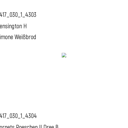
417_030_1_4303
ensington H
imone Weißbrod
417_030_1_4304
ornets Roeschen II Dree B