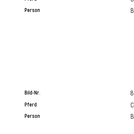
B
Person
8
Bild-Nr.
C
Pferd
B
Person