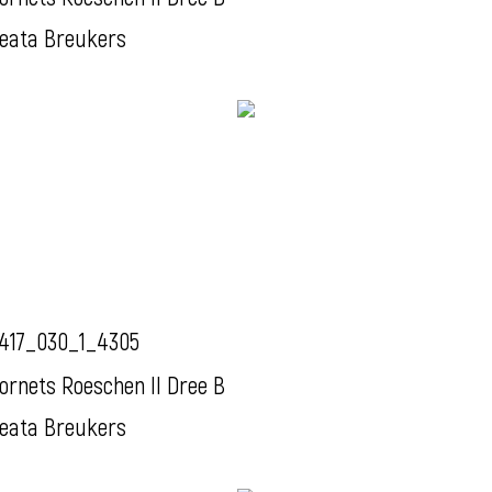
eata Breukers
417_030_1_4305
ornets Roeschen II Dree B
eata Breukers