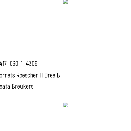
417_030_1_4306
ornets Roeschen II Dree B
eata Breukers