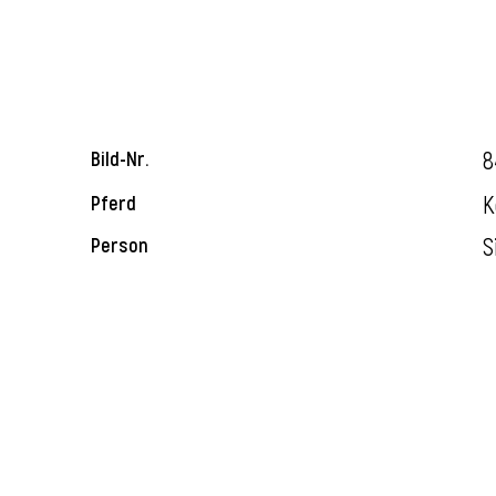
8
Bild-Nr.
K
Pferd
S
Person