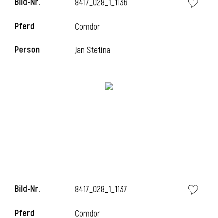
Bild-Nr.
8417_028_1_1136
l
Pferd
Comdor
l
Person
Jan Stetina
Bild-Nr.
8417_028_1_1137
Pferd
Comdor