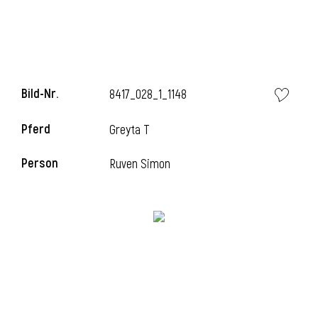
Bild-Nr.
8417_028_1_1148
Pferd
Greyta T
Person
Ruven Simon
l
i