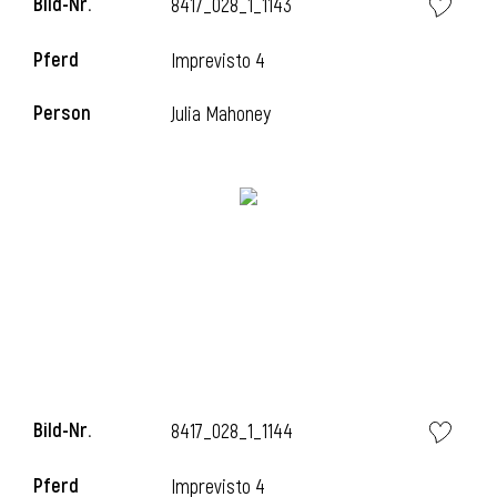
Bild-Nr.
8417_028_1_1143
Pferd
Imprevisto 4
i
Person
Julia Mahoney
Bild-Nr.
8417_028_1_1144
Pferd
Imprevisto 4