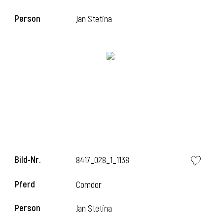
Person
Jan Stetina
i
Bild-Nr.
8417_028_1_1138
i
Pferd
Comdor
Person
Jan Stetina