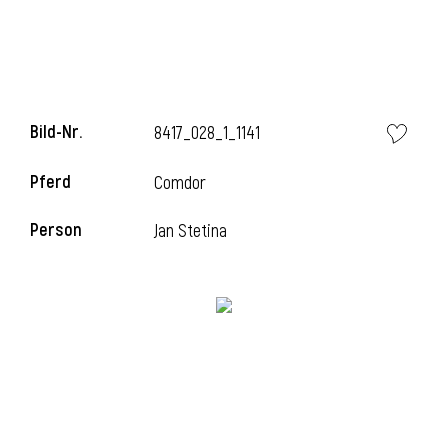
l
Bild-Nr.
8417_028_1_1141
Pferd
Comdor
Person
Jan Stetina
l
l