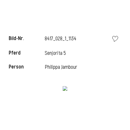
i
Bild-Nr.
8417_028_1_1134
Pferd
Senjorita 5
i
Person
Philippa Jambour
l