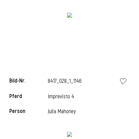
Bild-Nr.
8417_028_1_1146
l
Pferd
Imprevisto 4
Person
Julia Mahoney