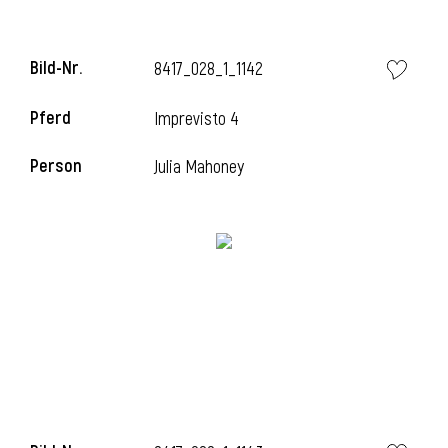
Bild-Nr.
8417_028_1_1142
i
Pferd
Imprevisto 4
Person
Julia Mahoney
I