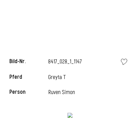
i
Bild-Nr.
8417_028_1_1147
Pferd
Greyta T
Person
Ruven Simon
i