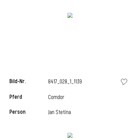
i
i
Bild-Nr.
8417_028_1_1139
l
Pferd
Comdor
Person
Jan Stetina
i