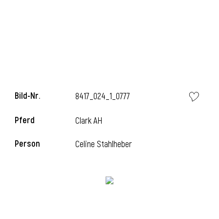
l
Bild-Nr.
8417_024_1_0777
Pferd
Clark AH
Person
Celine Stahlheber