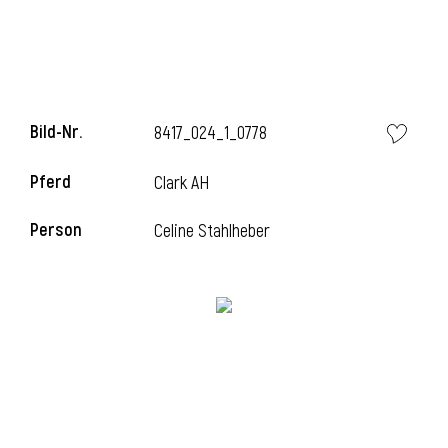
l
Bild-Nr.
8417_024_1_0778
Pferd
Clark AH
Person
Celine Stahlheber
l
l