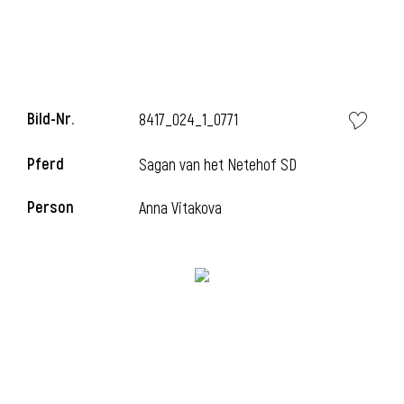
i
Bild-Nr.
8417_024_1_0771
Pferd
Sagan van het Netehof SD
i
Person
Anna Vitakova
l