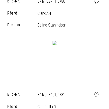
Bild-Nr.
8417_024_1_0780
Pferd
Clark AH
i
Person
Celine Stahlheber
Bild-Nr.
8417_024_1_0781
Pferd
Coachella 9