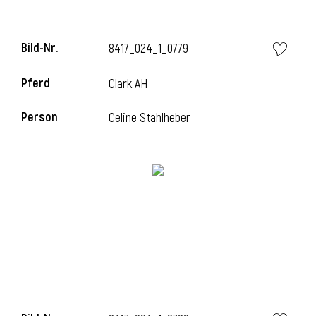
Bild-Nr.
8417_024_1_0779
i
Pferd
Clark AH
Person
Celine Stahlheber
I