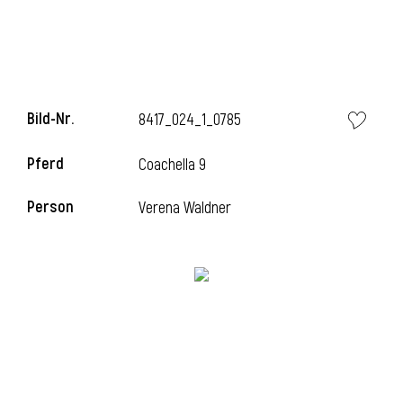
Bild-Nr.
8417_024_1_0785
Pferd
Coachella 9
Person
Verena Waldner
l
i