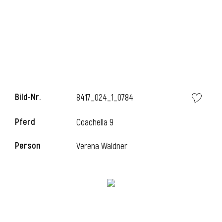
i
Bild-Nr.
8417_024_1_0784
Pferd
Coachella 9
Person
Verena Waldner
i