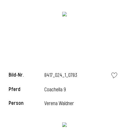
Bild-Nr.
8417_024_1_0783
l
Pferd
Coachella 9
Person
Verena Waldner