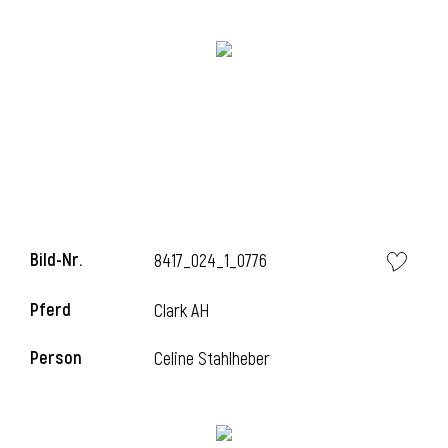
i
i
Bild-Nr.
8417_024_1_0776
l
Pferd
Clark AH
Person
Celine Stahlheber
i