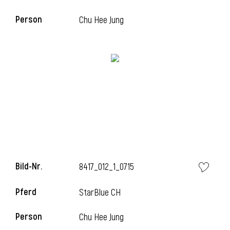
Person
Chu Hee Jung
i
Bild-Nr.
8417_012_1_0715
i
Pferd
StarBlue CH
Person
Chu Hee Jung