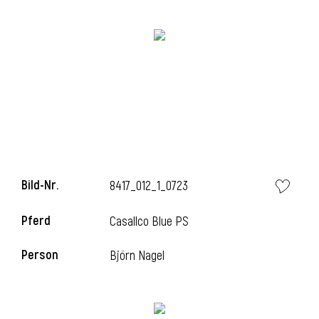
Bild-Nr.
8417_012_1_0723
l
Pferd
Casallco Blue PS
Person
Björn Nagel