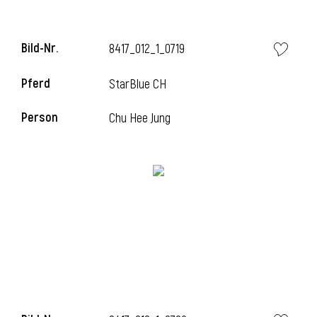
Bild-Nr.
8417_012_1_0719
i
Pferd
StarBlue CH
Person
Chu Hee Jung
I