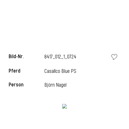
i
Bild-Nr.
8417_012_1_0724
Pferd
Casallco Blue PS
Person
Björn Nagel
i