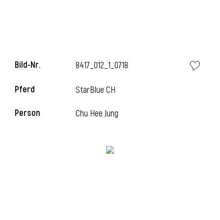
l
Bild-Nr.
8417_012_1_0718
Pferd
StarBlue CH
Person
Chu Hee Jung
l
l