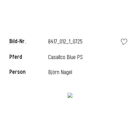
Bild-Nr.
8417_012_1_0725
Pferd
Casallco Blue PS
Person
Björn Nagel
l
i