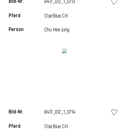
Bild-Nr.
8417_012_1_0713
l
Pferd
StarBlue CH
l
Person
Chu Hee Jung
Bild-Nr.
8417_012_1_0714
Pferd
StarBlue CH