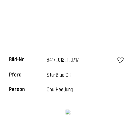
l
Bild-Nr.
8417_012_1_0717
Pferd
StarBlue CH
Person
Chu Hee Jung