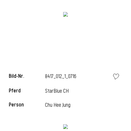
i
i
Bild-Nr.
8417_012_1_0716
l
Pferd
StarBlue CH
Person
Chu Hee Jung
i