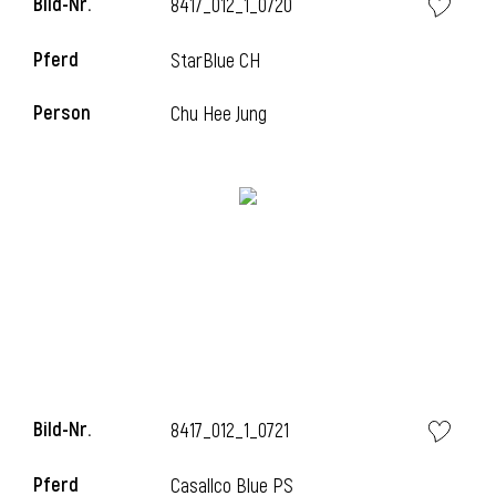
Bild-Nr.
8417_012_1_0720
Pferd
StarBlue CH
i
Person
Chu Hee Jung
Bild-Nr.
8417_012_1_0721
Pferd
Casallco Blue PS