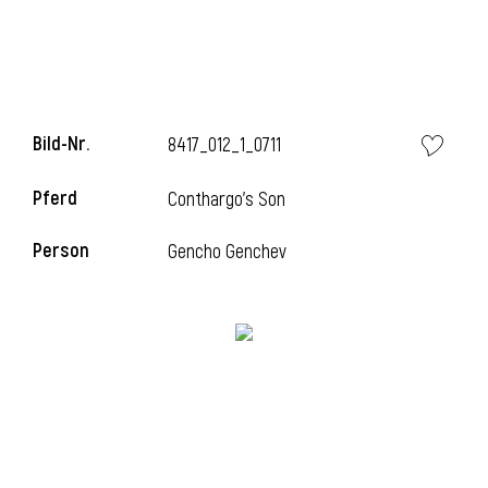
i
Bild-Nr.
8417_012_1_0711
Pferd
Conthargo's Son
i
Person
Gencho Genchev
l