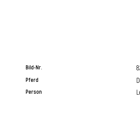
8
Bild-Nr.
D
Pferd
L
Person