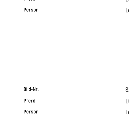
L
Person
8
Bild-Nr.
D
Pferd
L
Person