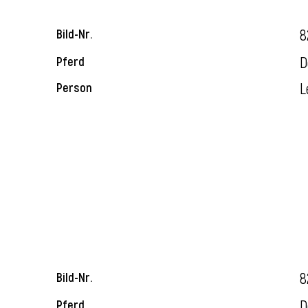
8
Bild-Nr.
D
Pferd
L
Person
8
Bild-Nr.
D
Pferd