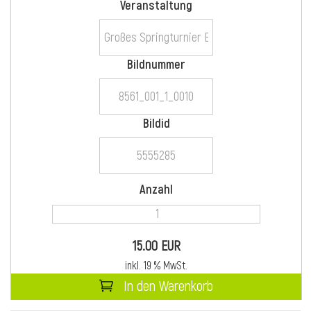
Veranstaltung
i
Bildnummer
i
Bildid
l
Anzahl
15.00 EUR
inkl. 19 % MwSt.
In den Warenkorb
i