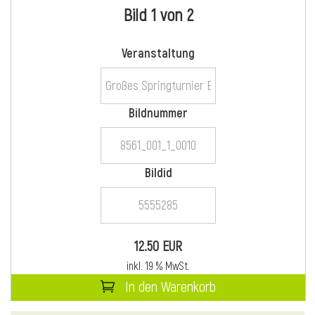
Bild 1 von 2
i
Veranstaltung
Bildnummer
i
Bildid
l
12.50 EUR
inkl. 19 % MwSt.
In den Warenkorb