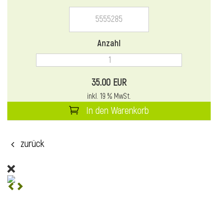
l
Anzahl
35.00 EUR
inkl. 19 % MwSt.
In den Warenkorb
l
zurück
l