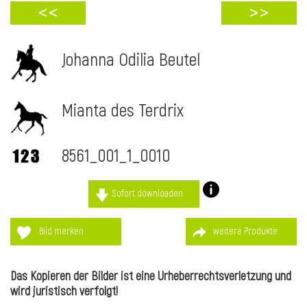
<<
>>
Johanna Odilia Beutel
Mianta des Terdrix
8561_001_1_0010
Sofort downloaden
l
Bild merken
weitere Produkte
Das Kopieren der Bilder ist eine Urheberrechtsverletzung und
wird juristisch verfolgt!