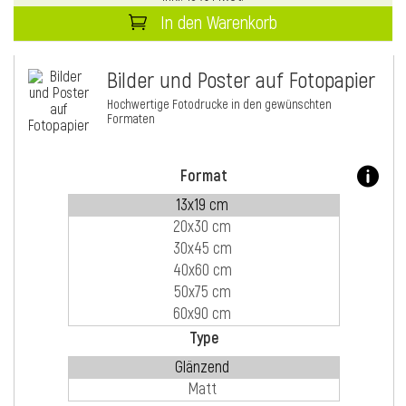
In den Warenkorb
i
Bilder und Poster auf Fotopapier
Hochwertige Fotodrucke in den gewünschten
Formaten
Format
i
Type