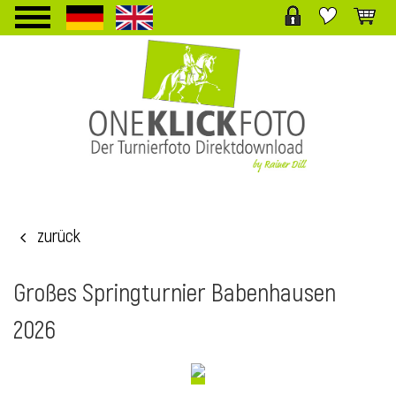
TPL_PROTOSTAR_TOGGLE_MENU
zurück
i
Großes Springturnier Babenhausen
2026