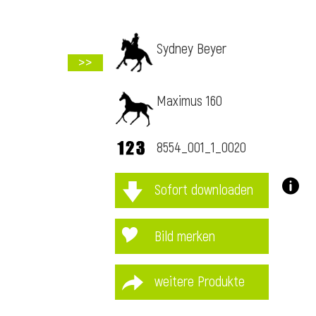
Sydney Beyer
>>
Maximus 160
8554_001_1_0020
Sofort downloaden
Bild merken
weitere Produkte