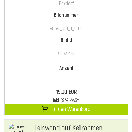
Bildnummer
i
Bildid
i
Anzahl
l
15.00 EUR
inkl. 19 % MwSt.
In den Warenkorb
i
Leinwand auf Keilrahmen