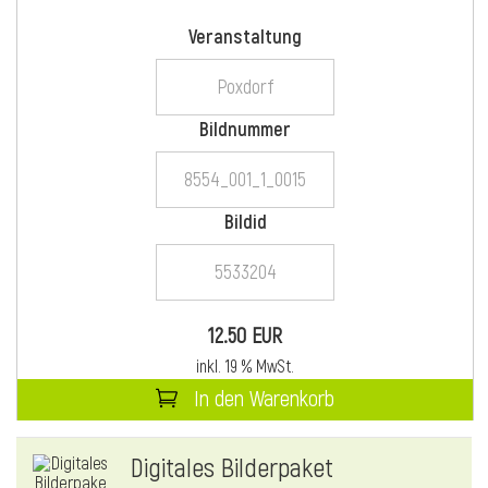
Veranstaltung
i
Bildnummer
Bildid
i
l
12.50 EUR
inkl. 19 % MwSt.
In den Warenkorb
Digitales Bilderpaket