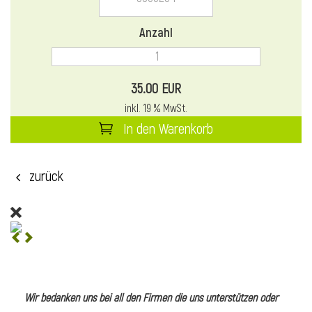
l
Anzahl
35.00 EUR
inkl. 19 % MwSt.
In den Warenkorb
zurück
l
l
Wir bedanken uns bei all den Firmen die uns unterstützen oder