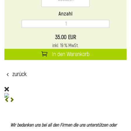
l
Anzahl
35.00 EUR
inkl. 19 % MwSt.
In den Warenkorb
zurück
l
l
Wir bedanken uns bei all den Firmen die uns unterstützen oder