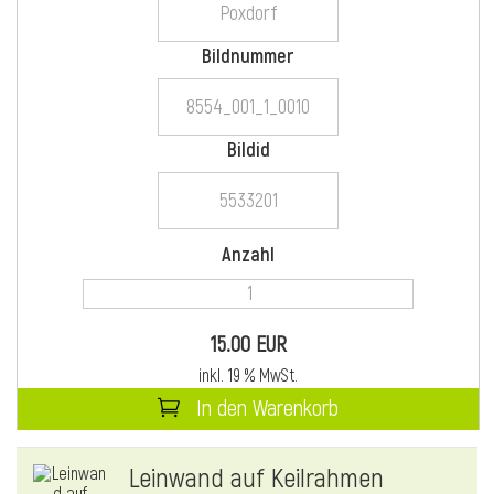
Bildnummer
i
Bildid
i
Anzahl
l
15.00 EUR
inkl. 19 % MwSt.
In den Warenkorb
i
Leinwand auf Keilrahmen