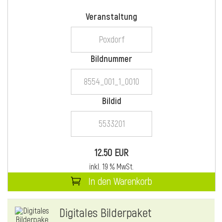
Veranstaltung
i
Bildnummer
Bildid
i
l
12.50 EUR
inkl. 19 % MwSt.
In den Warenkorb
Digitales Bilderpaket