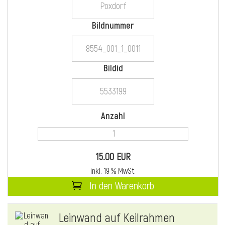
Bildnummer
i
Bildid
i
Anzahl
l
15.00 EUR
inkl. 19 % MwSt.
In den Warenkorb
i
Leinwand auf Keilrahmen