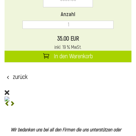
l
Anzahl
35.00 EUR
inkl. 19 % MwSt.
In den Warenkorb
zurück
l
l
Wir bedanken uns bei all den Firmen die uns unterstützen oder