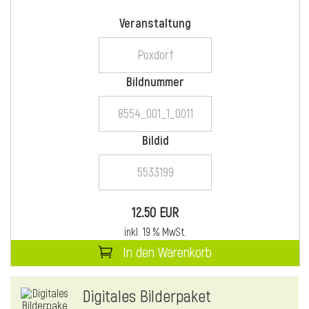
Veranstaltung
i
Bildnummer
Bildid
i
l
12.50 EUR
inkl. 19 % MwSt.
In den Warenkorb
Digitales Bilderpaket