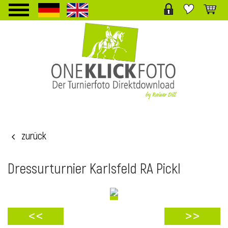
TPL_PROTOSTAR_TOGGLE_MENU
zurück
i
Dressurturnier Karlsfeld RA Pickl
<<
>>