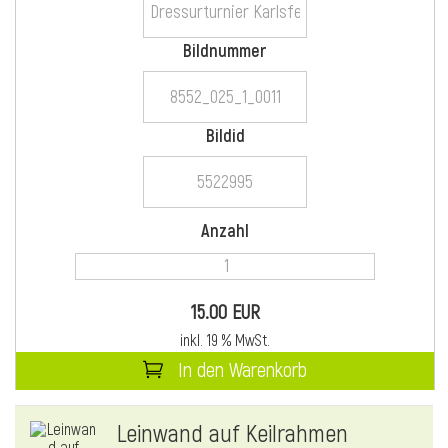
Bildnummer
i
Bildid
i
Anzahl
l
15.00 EUR
inkl. 19 % MwSt.
In den Warenkorb
i
Leinwand auf Keilrahmen