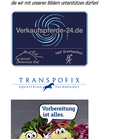
die wir mit unseren Bildern unterstützen dürfen!
i
I