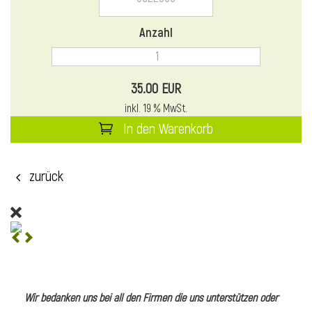
l
Anzahl
35.00 EUR
inkl. 19 % MwSt.
In den Warenkorb
zurück
l
l
Wir bedanken uns bei all den Firmen die uns unterstützen oder