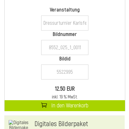
Veranstaltung
i
Bildnummer
Bildid
i
l
12.50 EUR
inkl. 19 % MwSt.
In den Warenkorb
Digitales Bilderpaket