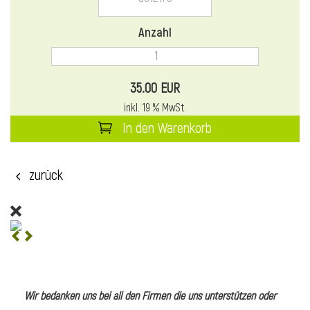
l
Anzahl
35.00 EUR
inkl. 19 % MwSt.
In den Warenkorb
zurück
l
l
Wir bedanken uns bei all den Firmen die uns unterstützen oder