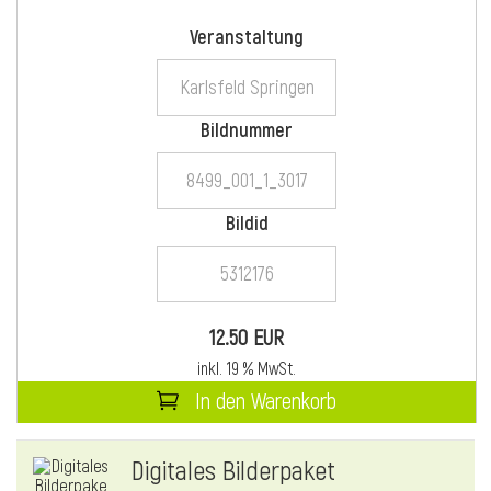
Veranstaltung
i
Bildnummer
Bildid
i
l
12.50 EUR
inkl. 19 % MwSt.
In den Warenkorb
Digitales Bilderpaket