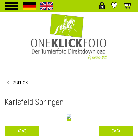
TPL_PROTOSTAR_TOGGLE_MENU
zurück
i
Karlsfeld Springen
<<
>>