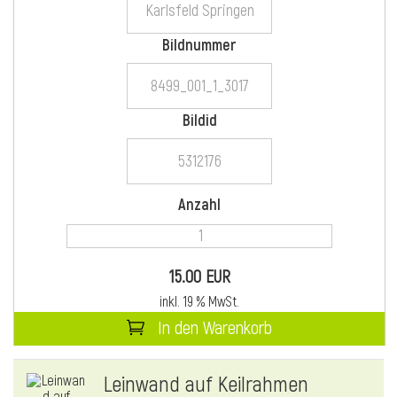
Bildnummer
i
Bildid
i
Anzahl
l
15.00 EUR
inkl. 19 % MwSt.
In den Warenkorb
i
Leinwand auf Keilrahmen