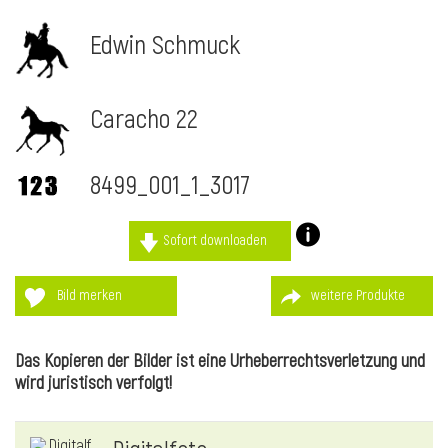
Edwin Schmuck
Caracho 22
8499_001_1_3017
Sofort downloaden
Bild merken
weitere Produkte
l
Das Kopieren der Bilder ist eine Urheberrechtsverletzung und
wird juristisch verfolgt!