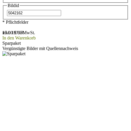
Bildid
* Pflichtfelder
15.00 EUR
inkl. 19 % MwSt.
In den Warenkorb
Sparpaket
Vergünstigte Bilder mit Quellennachweis