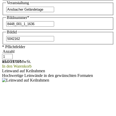
Veranstaltung
Bildnummer
*
Bildid
* Pflichtfelder
Anzahl
15.00 EUR
inkl. 19 % MwSt.
In den Warenkorb
Leinwand auf Keilrahmen
Hochwertige Leinwände in den gewünschten Formaten