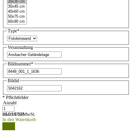
Type
*
Veranstaltung
Bildnummer
*
Bildid
* Pflichtfelder
Anzahl
35.00 EUR
inkl. 19 % MwSt.
In den Warenkorb
zurück