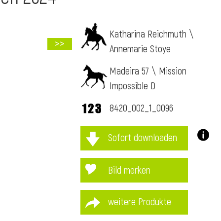
Katharina Reichmuth \
>>
Annemarie Stoye
Madeira 57 \ Mission
Impossible D
8420_002_1_0096
Sofort downloaden
Bild merken
weitere Produkte