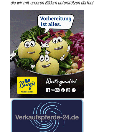
die wir mit unseren Bildern unterstützen dürfen!
i
I