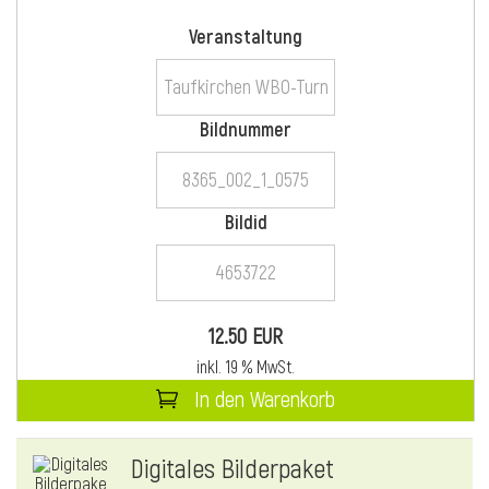
Veranstaltung
i
Bildnummer
Bildid
i
l
12.50 EUR
inkl. 19 % MwSt.
In den Warenkorb
Digitales Bilderpaket