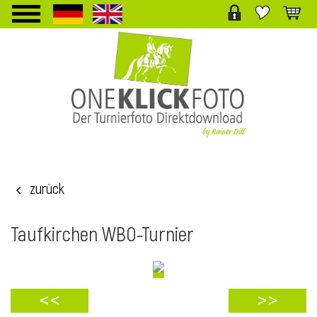
TPL_PROTOSTAR_TOGGLE_MENU
zurück
i
Taufkirchen WBO-Turnier
<<
>>