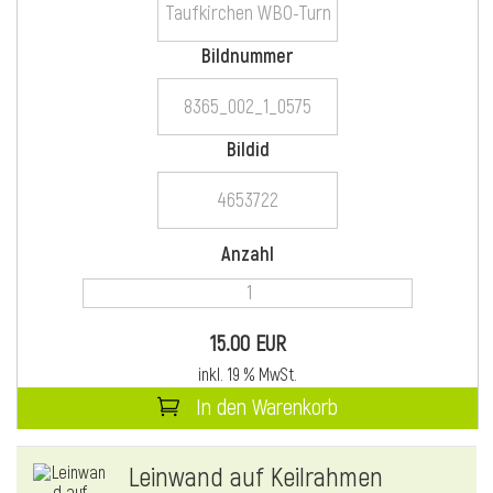
Bildnummer
i
Bildid
i
Anzahl
l
15.00 EUR
inkl. 19 % MwSt.
In den Warenkorb
i
Leinwand auf Keilrahmen