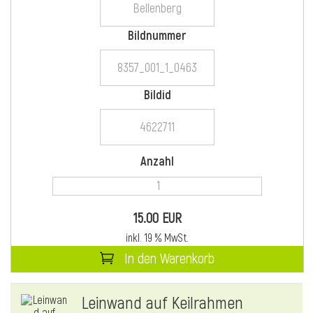
Bildnummer
i
Bildid
i
Anzahl
l
15.00 EUR
inkl. 19 % MwSt.
In den Warenkorb
i
Leinwand auf Keilrahmen