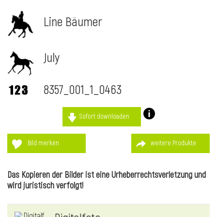
Line Bäumer
July
8357_001_1_0463
Sofort downloaden
Bild merken
weitere Produkte
l
Das Kopieren der Bilder ist eine Urheberrechtsverletzung und
wird juristisch verfolgt!