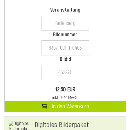
Veranstaltung
i
Bildnummer
Bildid
i
l
12.50 EUR
inkl. 19 % MwSt.
In den Warenkorb
Digitales Bilderpaket