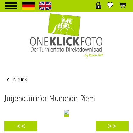
TPL_PROTOSTAR_TOGGLE_MENU
zurück
i
Jugendturnier München-Riem
<<
>>