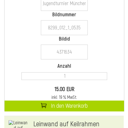
Bildnummer
i
Bildid
i
Anzahl
l
15.00 EUR
inkl. 19 % MwSt.
In den Warenkorb
i
Leinwand auf Keilrahmen