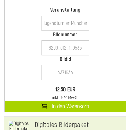
Veranstaltung
i
Bildnummer
Bildid
i
l
12.50 EUR
inkl. 19 % MwSt.
In den Warenkorb
Digitales Bilderpaket