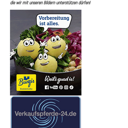
die wir mit unseren Bildern unterstützen dürfen!
i
I