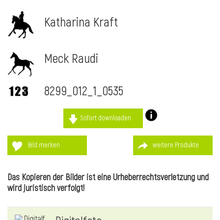
Katharina Kraft
Meck Raudi
8299_012_1_0535
Sofort downloaden
Bild merken
weitere Produkte
l
Das Kopieren der Bilder ist eine Urheberrechtsverletzung und
wird juristisch verfolgt!