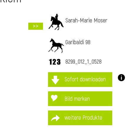
Sarah-Marie Moser
>>
Garibaldi 98
8299_012_1_0528
Sofort downloaden
Bild merken
weitere Produkte